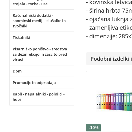
- kovinska letvi
stojala - torbe - ure
- širina hrbta 7
Računalniški dodatki -
- ojačana luknja 
spominski mediji - slušalke in
zvočniki
- zamenljiva etik
- dimenzije: 28
Tiskalniki
Pisarniško pohištvo - sredstva
za dezinfekcijo in zaščito pred
Podobni izdelki i
virusi
Dom
Promocije in odprodaja
Kabli - napajalniki - polnilci -
hubi
-10%