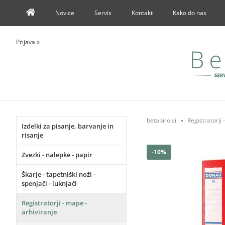
Novice
Servis
Kontakt
Kako do nas
Prijava
»
betabiro.si
Registratorji 
Izdelki za pisanje, barvanje in
risanje
-10%
Zvezki - nalepke - papir
Škarje - tapetniški noži -
spenjači - luknjači
Registratorji - mape -
arhiviranje