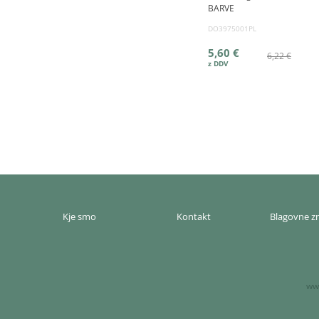
BARVE
DO3975001PL
5,60 €
6,22 €
Kje smo
Kontakt
Blagovne 
www