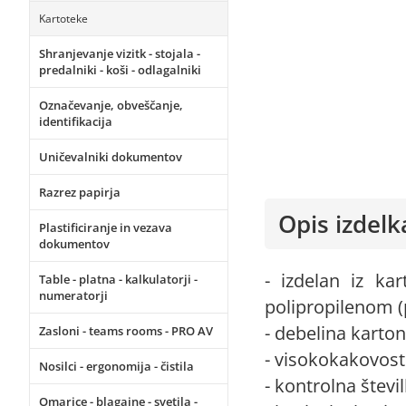
Kartoteke
Shranjevanje vizitk - stojala -
predalniki - koši - odlagalniki
Označevanje, obveščanje,
identifikacija
Uničevalniki dokumentov
Razrez papirja
Opis izdelk
Plastificiranje in vezava
dokumentov
- izdelan iz ka
Table - platna - kalkulatorji -
numeratorji
polipropilenom (p
- debelina karto
Zasloni - teams rooms - PRO AV
- visokokakovos
Nosilci - ergonomija - čistila
- kontrolna štev
Omarice - blagajne - svetila -