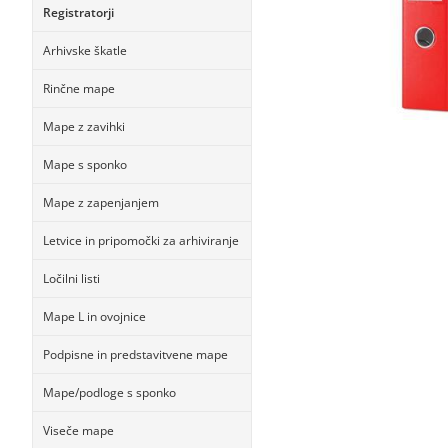
Registratorji
Arhivske škatle
Rinčne mape
Mape z zavihki
Mape s sponko
Mape z zapenjanjem
Letvice in pripomočki za arhiviranje
Ločilni listi
Mape L in ovojnice
Podpisne in predstavitvene mape
Mape/podloge s sponko
Viseče mape