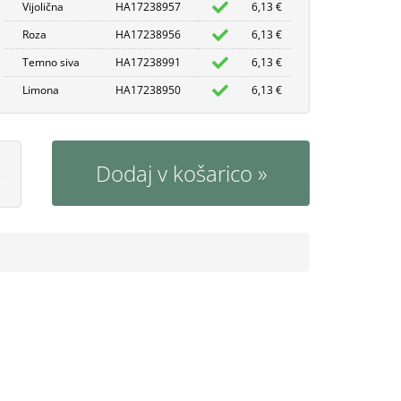
Vijolična
HA17238957
6,13 €
Roza
HA17238956
6,13 €
Temno siva
HA17238991
6,13 €
Limona
HA17238950
6,13 €
Dodaj v košarico
S