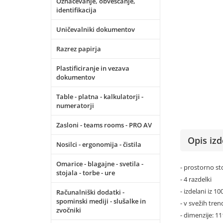
Označevanje, obveščanje,
identifikacija
Uničevalniki dokumentov
Razrez papirja
Plastificiranje in vezava
dokumentov
Table - platna - kalkulatorji -
numeratorji
Zasloni - teams rooms - PRO AV
Opis izd
Nosilci - ergonomija - čistila
Omarice - blagajne - svetila -
- prostorno st
stojala - torbe - ure
- 4 razdelki
- izdelani iz 1
Računalniški dodatki -
spominski mediji - slušalke in
- v svežih tre
zvočniki
- dimenzije: 1