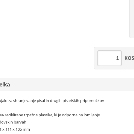
KO
elka
ojalo za shranjevanje pisal in drugih pisariških pripomočkov
00% reciklirane trpežne plastike, ki je odporna na lomljenje
ndovskih barvah
11 x 111 x 105 mm