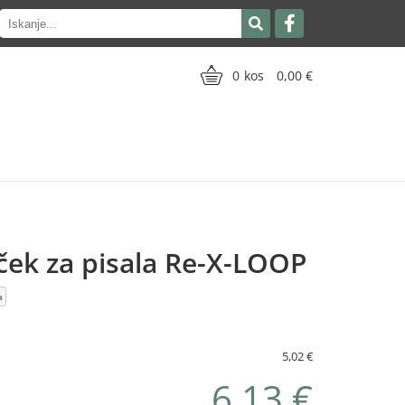
0
0,00
ek za pisala Re-X-LOOP
a
5,02 €
6,13 €