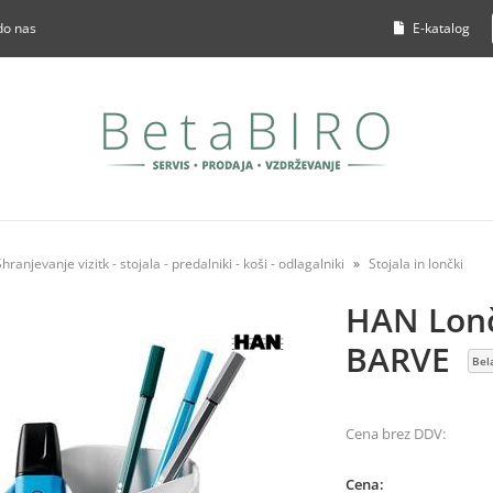
do nas
E-katalog
Shranjevanje vizitk - stojala - predalniki - koši - odlagalniki
Stojala in lončki
HAN Lonč
BARVE
Bel
Cena brez DDV:
Cena: