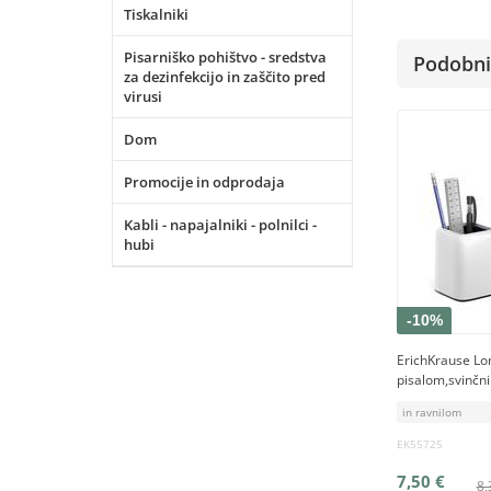
Tiskalniki
Pisarniško pohištvo - sredstva
Podobni 
za dezinfekcijo in zaščito pred
virusi
Dom
Promocije in odprodaja
Kabli - napajalniki - polnilci -
hubi
-10%
ErichKrause Lon
pisalom,svinčn
in ravnilom
EK55725
7,50 €
8,