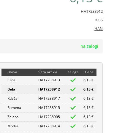
HA17238912
KOS
HAN
na zalogi
Barva
Šifra artikla
Zaloga
Cena
Črna
HA17238913
6,13 €
Bela
HA17238912
6,13 €
Rdeča
HA17238917
6,13 €
Rumena
HA17238915
6,13 €
Zelena
HA17238905
6,13 €
Modra
HA17238914
6,13 €