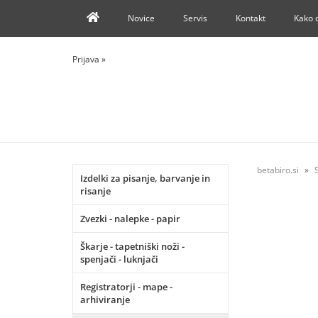
Novice
Servis
Kontakt
Kako 
Prijava
»
betabiro.si
Izdelki za pisanje, barvanje in
risanje
Zvezki - nalepke - papir
Škarje - tapetniški noži -
spenjači - luknjači
Registratorji - mape -
arhiviranje