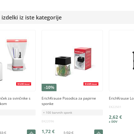
izdelki iz iste kategorije
-10%
ček za svinčnike s
ErichKrause Posodica za papirne
ErichKrause Lo
ikom
sponke
EK22501
+ 100 barvnih sponk
2,62 €
EK22096
1,72 €
33 €
1,92 €