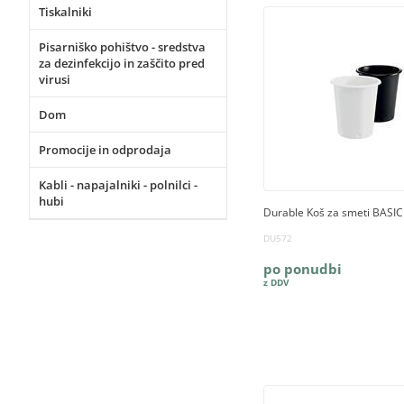
Tiskalniki
Pisarniško pohištvo - sredstva
za dezinfekcijo in zaščito pred
virusi
Dom
Promocije in odprodaja
Kabli - napajalniki - polnilci -
hubi
Durable Koš za smeti BASI
DU572
po ponudbi