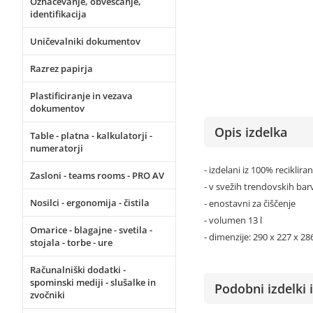
Označevanje, obveščanje,
identifikacija
Uničevalniki dokumentov
Razrez papirja
Plastificiranje in vezava
dokumentov
Opis izdelka
Table - platna - kalkulatorji -
numeratorji
- izdelani iz 100% reciklir
Zasloni - teams rooms - PRO AV
- v svežih trendovskih bar
Nosilci - ergonomija - čistila
- enostavni za čiščenje
- volumen 13 l
Omarice - blagajne - svetila -
- dimenzije: 290 x 227 x 2
stojala - torbe - ure
Računalniški dodatki -
spominski mediji - slušalke in
Podobni izdelki i
zvočniki