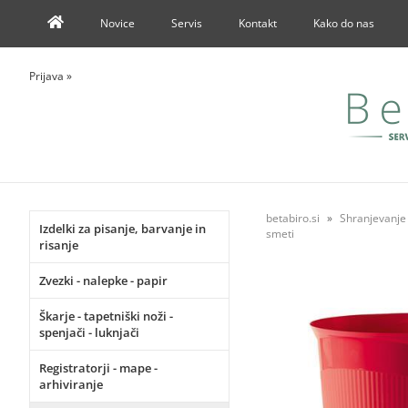
Novice
Servis
Kontakt
Kako do nas
Prijava
»
betabiro.si
Shranjevanje v
Izdelki za pisanje, barvanje in
smeti
risanje
Zvezki - nalepke - papir
Škarje - tapetniški noži -
spenjači - luknjači
Registratorji - mape -
arhiviranje