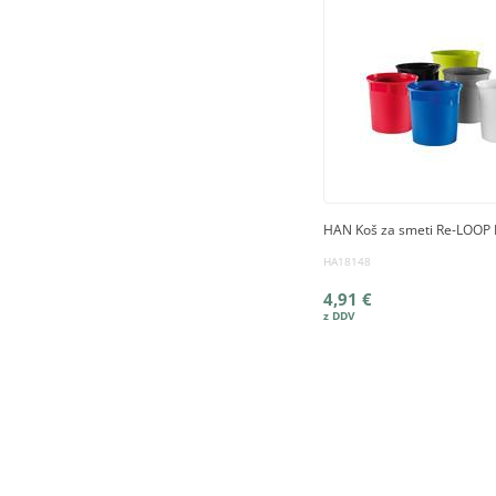
HAN Koš za smeti Re-LOOP
HA18148
4,91 €