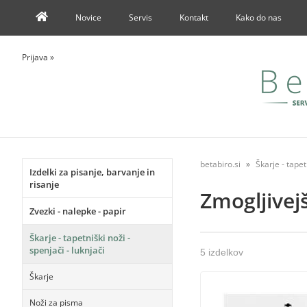
Novice
Servis
Kontakt
Kako do nas
Prijava
»
betabiro.si
Škarje - tapet
Izdelki za pisanje, barvanje in
risanje
Zmogljivejš
Zvezki - nalepke - papir
Škarje - tapetniški noži -
spenjači - luknjači
5 izdelkov
Škarje
Noži za pisma