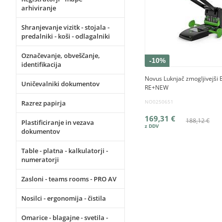
arhiviranje
Shranjevanje vizitk - stojala -
predalniki - koši - odlagalniki
Označevanje, obveščanje,
-10%
identifikacija
Novus Luknjač zmogljivejši 
Uničevalniki dokumentov
RE+NEW
NO0250651
Razrez papirja
169,31 €
188,12 €
Plastificiranje in vezava
dokumentov
Table - platna - kalkulatorji -
numeratorji
Zasloni - teams rooms - PRO AV
Nosilci - ergonomija - čistila
Omarice - blagajne - svetila -