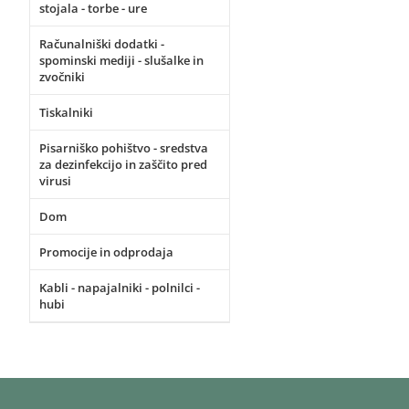
stojala - torbe - ure
Računalniški dodatki -
spominski mediji - slušalke in
zvočniki
Tiskalniki
Pisarniško pohištvo - sredstva
za dezinfekcijo in zaščito pred
virusi
Dom
Promocije in odprodaja
Kabli - napajalniki - polnilci -
hubi