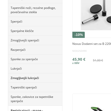
Tapetniški noži, rezalne podloge,
povečevalna stekla
Spenjači
Spenjalne klešče
-10%
Zmogljivejši spenjači
Novus Dodatni set za B 220
Razpenjači
NO0250490
45,90 €
Sponke za spenjače
51,00 €
Luknjači
Zmogljivejši luknjači
Tapetniški spenjači
Sponke, zakovice za tapetniške
spenjače
Registratorji - mape -