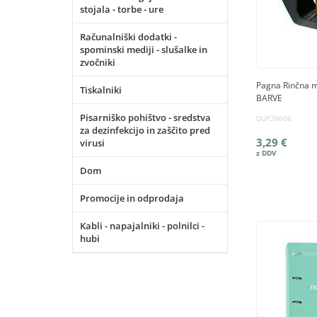
stojala - torbe - ure
Računalniški dodatki -
spominski mediji - slušalke in
zvočniki
Pagna Rinčna ma
Tiskalniki
BARVE
Pisarniško pohištvo - sredstva
DUP20606
za dezinfekcijo in zaščito pred
3,29 €
virusi
Dom
Promocije in odprodaja
Kabli - napajalniki - polnilci -
hubi