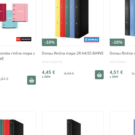
-10%
-10%
tonska rinčna mapa z
Donau Rinčna mapa 2R A4/35 BARVE
Donau Rinčna 
VE
DO3732001PL
DO3736001
4,45 €
4,51 €
4,94 €
5,
,81 €