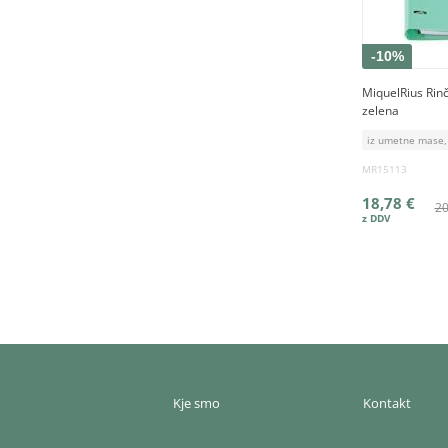
-10%
MiquelRius Rin
zelena
iz umetne mase,
MR15113
18,78 €
20
Kje smo
Kontakt