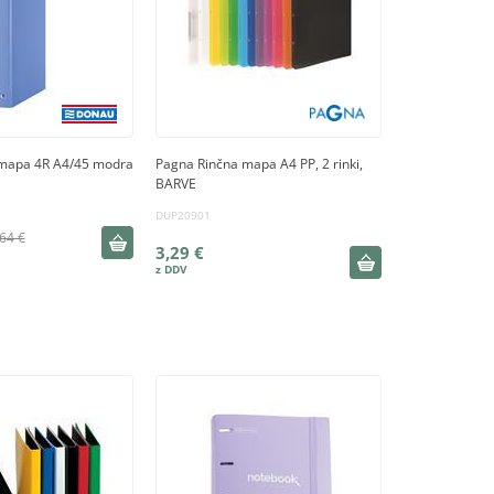
mapa 4R A4/45 modra
Pagna Rinčna mapa A4 PP, 2 rinki,
BARVE
DUP20901
64 €
3,29 €