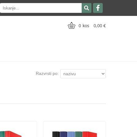
0
0,00
Razvrsti po: