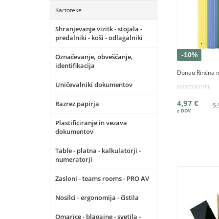
Kartoteke
Shranjevanje vizitk - stojala -
predalniki - koši - odlagalniki
-10%
Označevanje, obveščanje,
identifikacija
Donau Rinčna 
Uničevalniki dokumentov
DO3733001PL
4,97 €
Razrez papirja
5,
Plastificiranje in vezava
dokumentov
Table - platna - kalkulatorji -
numeratorji
Zasloni - teams rooms - PRO AV
Nosilci - ergonomija - čistila
Omarice - blagajne - svetila -