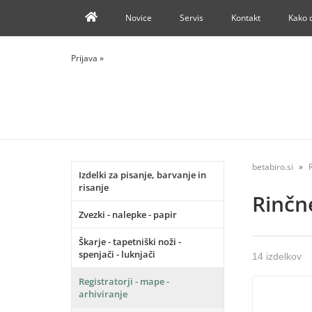
Novice
Servis
Kontakt
Kako 
Prijava
»
betabiro.si
Izdelki za pisanje, barvanje in
risanje
Rinčn
Zvezki - nalepke - papir
Škarje - tapetniški noži -
spenjači - luknjači
14 izdelkov
Registratorji - mape -
arhiviranje