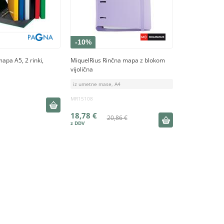
-10%
apa A5, 2 rinki,
MiquelRius Rinčna mapa z blokom
vijolična
iz umetne mase, A4
MR15108
18,78 €
20,86 €