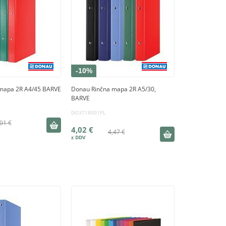
-10%
mapa 2R A4/45 BARVE
Donau Rinčna mapa 2R A5/30,
BARVE
DO3718001PL
01 €
4,02 €
4,47 €