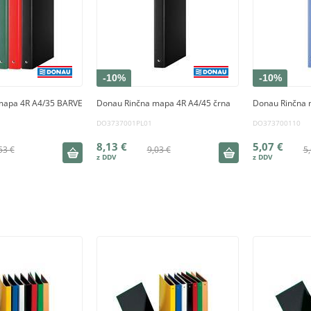
-10%
-10%
mapa 4R A4/35 BARVE
Donau Rinčna mapa 4R A4/45 črna
Donau Rinčna 
DO3737001PL01
DO373700110
8,13 €
5,07 €
53 €
9,03 €
5,