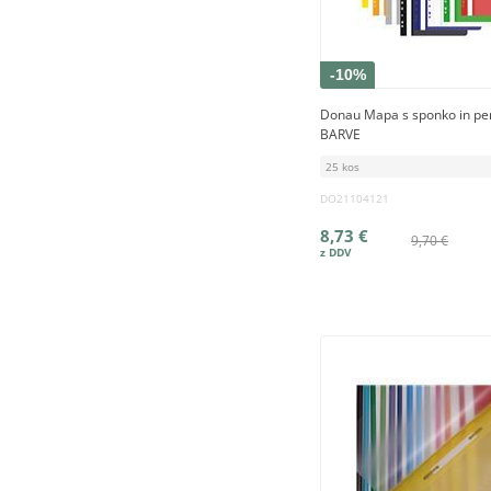
-10%
Donau Mapa s sponko in per
BARVE
25 kos
DO21104121
8,73 €
9,70 €