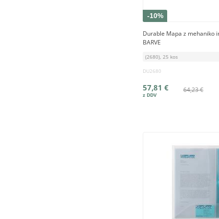
-10%
Durable Mapa z mehaniko i
BARVE
(2680), 25 kos
DU2680
57,81 €
64,23 €