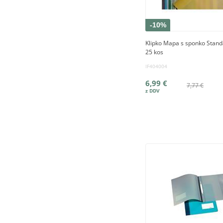
-10%
Klipko Mapa s sponko Stan
25 kos
IF404004
6,99 €
7,77 €