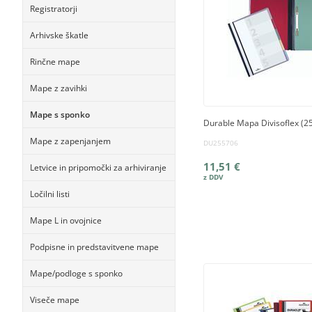
Registratorji
Arhivske škatle
Rinčne mape
Mape z zavihki
Mape s sponko
Durable Mapa Divisoflex (2
Mape z zapenjanjem
DU255706
11,51 €
Letvice in pripomočki za arhiviranje
Ločilni listi
Mape L in ovojnice
Podpisne in predstavitvene mape
Mape/podloge s sponko
Viseče mape