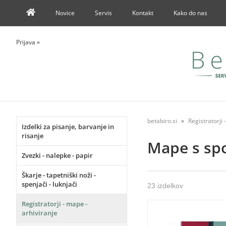
Novice
Servis
Kontakt
Kako do nas
Prijava
»
betabiro.si
Registratorji 
Izdelki za pisanje, barvanje in
risanje
Mape s sp
Zvezki - nalepke - papir
Škarje - tapetniški noži -
spenjači - luknjači
23 izdelkov
Registratorji - mape -
arhiviranje