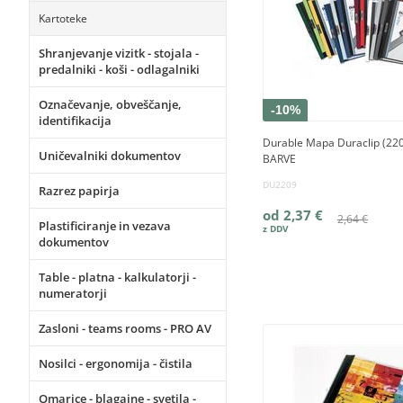
Kartoteke
Shranjevanje vizitk - stojala -
predalniki - koši - odlagalniki
Označevanje, obveščanje,
-10%
identifikacija
Durable Mapa Duraclip (22
Uničevalniki dokumentov
BARVE
DU2209
Razrez papirja
od 2,37 €
2,64 €
Plastificiranje in vezava
dokumentov
Table - platna - kalkulatorji -
numeratorji
Zasloni - teams rooms - PRO AV
Nosilci - ergonomija - čistila
Omarice - blagajne - svetila -