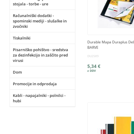
stojala - torbe - ure
Računalniški dodatki -
spominski mediji - slušalke in
zvočniki
Tiskalniki
Durable Mapa Duraplus DeL
BARVE
Pisarniško pohištvo - sredstva
za dezinfekcijo in zaščito pred
DU2589
virusi
5,34 €
Dom
Promocije in odprodaja
Kabli - napajalniki - polnilci -
hubi