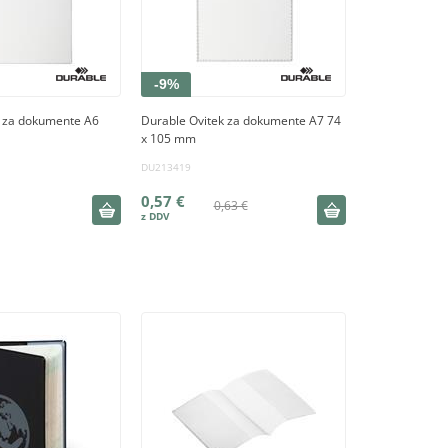
-9%
k za dokumente A6
Durable Ovitek za dokumente A7 74
x 105 mm
DU213419
0,57 €
0,63 €