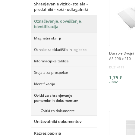
Shranjevanje vizitk - stojala -
predalniki - koši - odlagalniki
Označevanje, obveščanje,
identifikacija
Magnetni okvirji
Oznake za skladišča in logistiko
Durable Dvojni
A5 296 x 210
Informacijske tablice
DU214119
Stojala za prospekte
1,75 €
Identifikacija
Ovitki za shranjevanje
pomembnih dokumentov
Ovitki za dokumente
Uničevalniki dokumentov
Razrez papirja