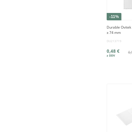
-11%
Durable Ovitek
x 74 mm
DU213719
0,48 €
0,