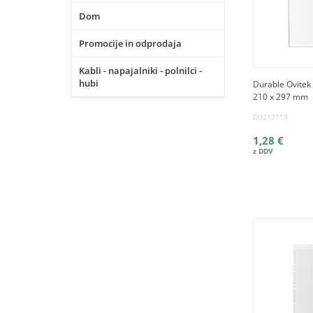
Dom
Promocije in odprodaja
Kabli - napajalniki - polnilci -
hubi
Durable Ovitek
210 x 297 mm
DU213119
1,28 €