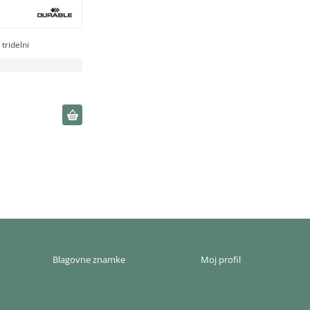
tridelni
Blagovne znamke
Moj profil