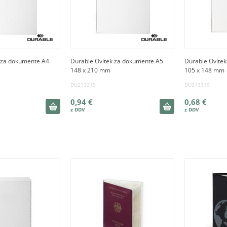
 za dokumente A4
Durable Ovitek za dokumente A5
Durable Ovite
148 x 210 mm
105 x 148 mm
DU213219
DU213319
0,94 €
0,68 €