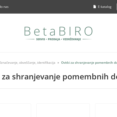
do nas
E-katalog
Označevanje, obveščanje, identifikacija
Ovitki za shranjevanje pomembnih 
i za shranjevanje pomembnih 