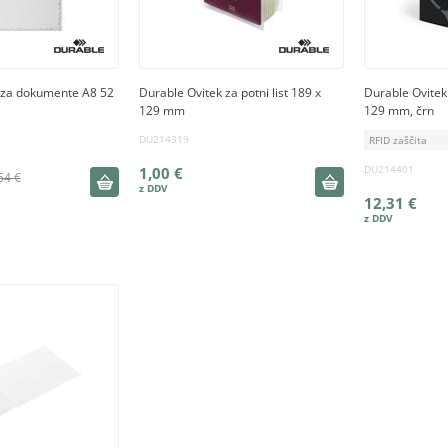
 za dokumente A8 52
Durable Ovitek za potni list 189 x
Durable Ovitek 
129 mm
129 mm, črn
DU214319
RFID zaščita
DU214401
1,00 €
54 €
12,31 €