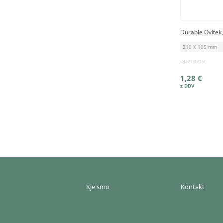
Durable Ovitek, 
210 X 105 mm
DU214219
1,28 €
Kje smo
Kontakt