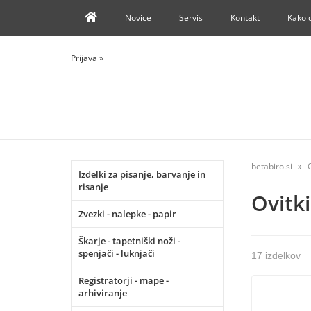
Novice
Servis
Kontakt
Kako 
Prijava
»
betabiro.si
Izdelki za pisanje, barvanje in
risanje
Ovitk
Zvezki - nalepke - papir
Škarje - tapetniški noži -
spenjači - luknjači
17 izdelkov
Registratorji - mape -
arhiviranje