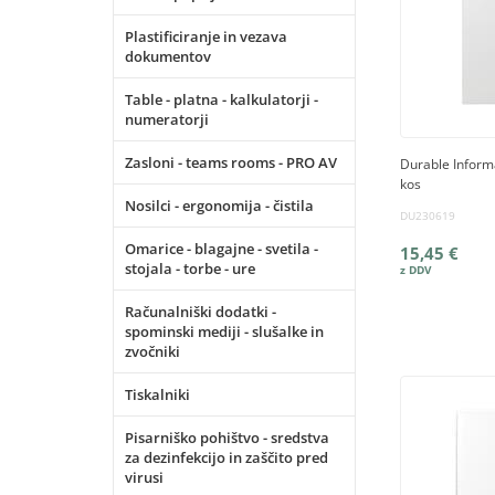
Plastificiranje in vezava
dokumentov
Table - platna - kalkulatorji -
numeratorji
Zasloni - teams rooms - PRO AV
Durable Informa
kos
Nosilci - ergonomija - čistila
DU230619
Omarice - blagajne - svetila -
15,45 €
stojala - torbe - ure
Računalniški dodatki -
spominski mediji - slušalke in
zvočniki
Tiskalniki
Pisarniško pohištvo - sredstva
za dezinfekcijo in zaščito pred
virusi