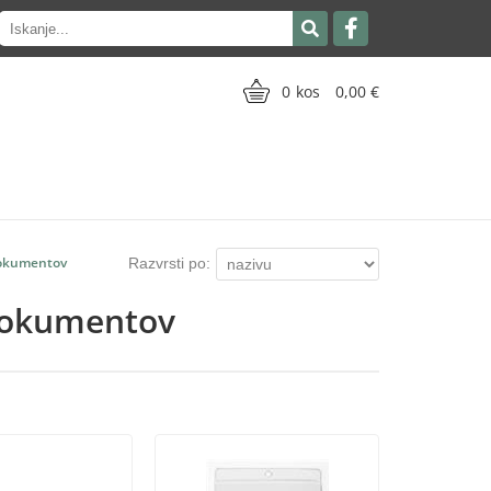
0
0,00
dokumentov
Razvrsti po:
dokumentov