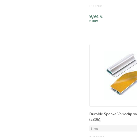
DU809419
9,94 €
Durable Sponka Varioclip s
(2806),
5 kos