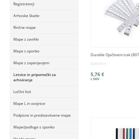
Registratorji
Arhivske škatle
Rinčne mape
Mape z zavihki
Mape s sponko
Durable Ojačitveni trak (807
Mape z zapenjanjem
DU807819
5,76 €
Letvice in pripomočki za
arhiviranje
Ločilni listi
Mape L in ovojnice
Podpisne in predstavitvene mape
Mape/podloge s sponko
Viseče mape