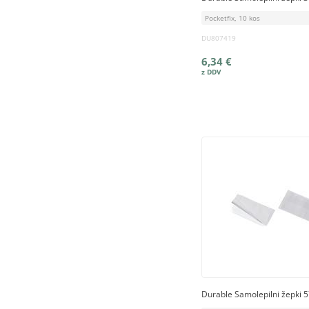
Pocketfix, 10 kos
DU807419
6,34 €
Durable Samolepilni žepki 