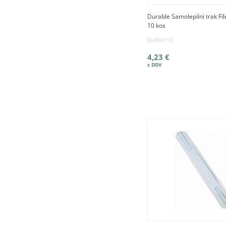
Durable Samolepilni trak File
10 kos
DU806119
4,23 €