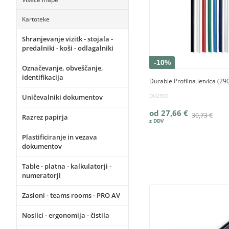
Kartoteke
Shranjevanje vizitk - stojala -
predalniki - koši - odlagalniki
-10%
Označevanje, obveščanje,
identifikacija
Durable Profilna letvica (2
DU2900
Uničevalniki dokumentov
od 27,66 €
30,73 €
Razrez papirja
Plastificiranje in vezava
dokumentov
Table - platna - kalkulatorji -
numeratorji
Zasloni - teams rooms - PRO AV
Nosilci - ergonomija - čistila