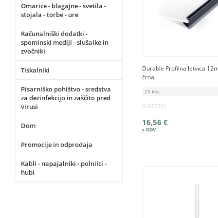
Omarice - blagajne - svetila -
stojala - torbe - ure
Računalniški dodatki -
spominski mediji - slušalke in
zvočniki
Durable Profilna letvica 12
Tiskalniki
črna,
Pisarniško pohištvo - sredstva
25 kos
za dezinfekcijo in zaščito pred
virusi
DU291201
16,56 €
Dom
Promocije in odprodaja
Kabli - napajalniki - polnilci -
hubi