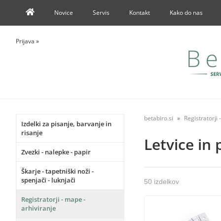
Novice
Servis
Kontakt
Kako do nas
Prijava
»
betabiro.si
Registratorji 
Izdelki za pisanje, barvanje in
risanje
Letvice in 
Zvezki - nalepke - papir
Škarje - tapetniški noži -
spenjači - luknjači
50 izdelkov
Registratorji - mape -
arhiviranje