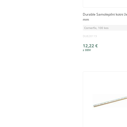
Durable Samolepilni kotni ž
mm
Cornerfix, 100 kos
DU828119
12,22 €