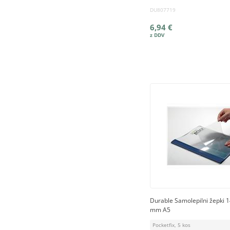
DU807719
6,94 €
Durable Samolepilni žepki 1
mm A5
Pocketfix, 5 kos