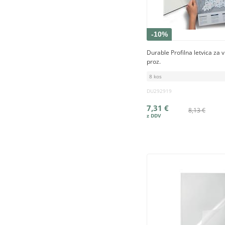
-10%
Durable Profilna letvica za 
proz.
8 kos
DU292919
7,31 €
8,13 €