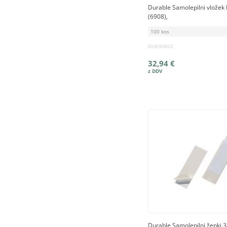
Durable Samolepilni vložek F
(6908),
100 kos
DU690802
32,94 €
Durable Samolepilni žepki 