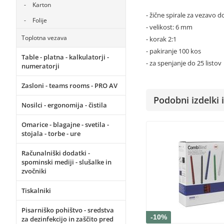
Karton
- žične spirale za vezavo 
Folije
- velikost: 6 mm
Toplotna vezava
- korak 2:1
- pakiranje 100 kos
Table - platna - kalkulatorji -
- za spenjanje do 25 listov
numeratorji
Zasloni - teams rooms - PRO AV
Podobni izdelki i
Nosilci - ergonomija - čistila
Omarice - blagajne - svetila -
stojala - torbe - ure
Računalniški dodatki -
spominski mediji - slušalke in
zvočniki
Tiskalniki
Pisarniško pohištvo - sredstva
-10%
za dezinfekcijo in zaščito pred