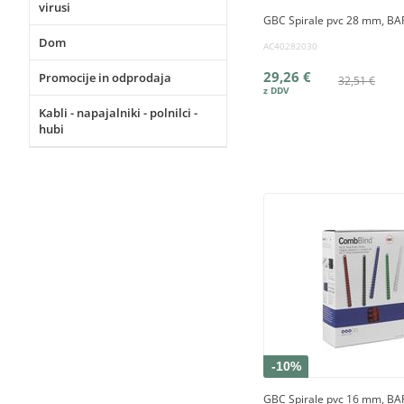
virusi
GBC Spirale pvc 28 mm, BAR
Dom
AC40282030
29,26 €
Promocije in odprodaja
32,51 €
Kabli - napajalniki - polnilci -
hubi
-10%
GBC Spirale pvc 16 mm, BA