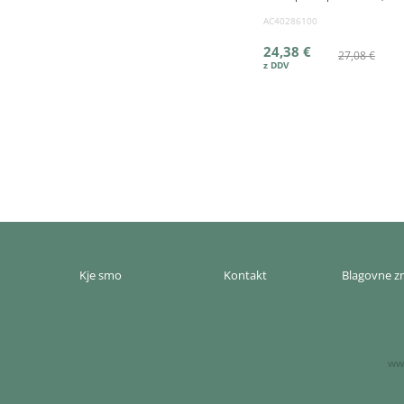
AC40286100
24,38 €
27,08 €
Kje smo
Kontakt
Blagovne 
www