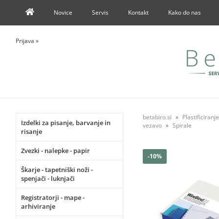
Novice
Servis
Kontakt
Kako do nas
Prijava
»
betabiro.si
Plastificiran
Izdelki za pisanje, barvanje in
vezavo
Spirale
risanje
Zvezki - nalepke - papir
-10%
Škarje - tapetniški noži -
spenjači - luknjači
Registratorji - mape -
arhiviranje