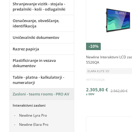
Shranjevanje vizitk - stojala -
predalniki - koši - odlagalniki
Označevanje, obveščanje,
identifikacija
Uničevalniki dokumentov
-10%
Razrez papirja
Newline Interaktivni LCD za
Plastificiranje in vezava
5526QA
dokumentov
ELARA ELITE 55'
Table - platna - kalkulatorji -
HVTT5526QA
numeratorji
2.305,80 €
2.562,00 €
Zasloni - teams rooms - PRO AV
Interaktivni zasloni
Newline Lyra Pro
Newline Elara Pro