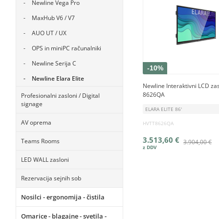
Newline Vega Pro
MaxHub V6 / V7
AUO UT / UX
OPS in miniPC računalniki
Newline Serija C
-10%
Newline Elara Elite
Newline Interaktivni LCD za
8626QA
Profesionalni zasloni / Digital
signage
ELARA ELITE 86'
AV oprema
HVTT8626QA
3.513,60 €
Teams Rooms
3.904,00 €
LED WALL zasloni
Rezervacija sejnih sob
Nosilci - ergonomija - čistila
Omarice - blagajne - svetila -