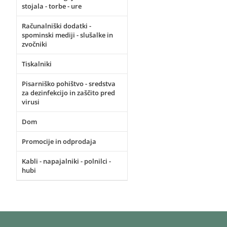
stojala - torbe - ure
Računalniški dodatki -
spominski mediji - slušalke in
zvočniki
Tiskalniki
Pisarniško pohištvo - sredstva
za dezinfekcijo in zaščito pred
virusi
Dom
Promocije in odprodaja
Kabli - napajalniki - polnilci -
hubi