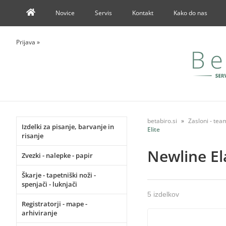
Novice
Servis
Kontakt
Kako do nas
Prijava
»
betabiro.si
Zasloni - te
Izdelki za pisanje, barvanje in
Elite
risanje
Newline Ela
Zvezki - nalepke - papir
Škarje - tapetniški noži -
spenjači - luknjači
5 izdelkov
Registratorji - mape -
arhiviranje