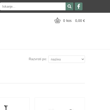
0
0,00
Razvrsti po: