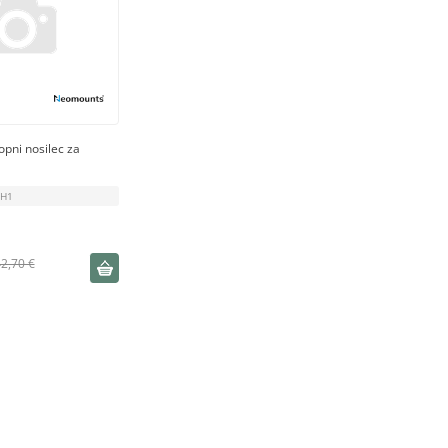
pni nosilec za
WH1
2,70 €