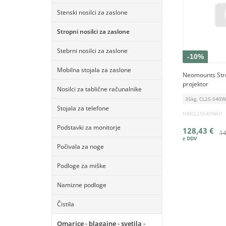
Stenski nosilci za zaslone
Stropni nosilci za zaslone
Stebrni nosilci za zaslone
-10%
Mobilna stojala za zaslone
Neomounts Stro
projektor
Nosilci za tablične računalnike
35kg, CL25-540
Stojala za telefone
NMCL25540WH1
Podstavki za monitorje
128,43 €
14
Počivala za noge
Podloge za miške
Namizne podloge
Čistila
Omarice - blagajne - svetila -