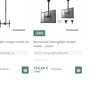
-10%
ivi stropni nosilec za
Neomounts Polno gibljivi stropni
nosilec - zaslon
CL35-440BL16L
32-60'', 50 kg, NM-C440BLACK
L
NMNMC440B
154,84 €
37,32 €
172,04 €