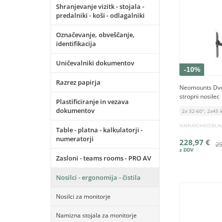
Shranjevanje vizitk - stojala -
predalniki - koši - odlagalniki
Označevanje, obveščanje,
identifikacija
Uničevalniki dokumentov
-10%
Razrez papirja
Neomounts Dvojn
stropni nosilec
Plastificiranje in vezava
dokumentov
2x 32-60'', 2x4
NMNMC440DBLA
Table - platna - kalkulatorji -
numeratorji
228,97 €
25
Zasloni - teams rooms - PRO AV
Nosilci - ergonomija - čistila
Nosilci za monitorje
Namizna stojala za monitorje