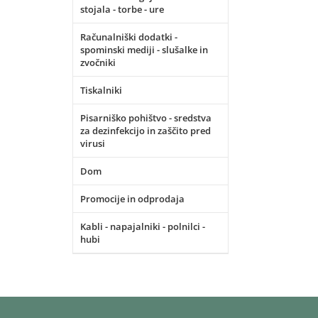
stojala - torbe - ure
Računalniški dodatki -
spominski mediji - slušalke in
zvočniki
Tiskalniki
Pisarniško pohištvo - sredstva
za dezinfekcijo in zaščito pred
virusi
Dom
Promocije in odprodaja
Kabli - napajalniki - polnilci -
hubi