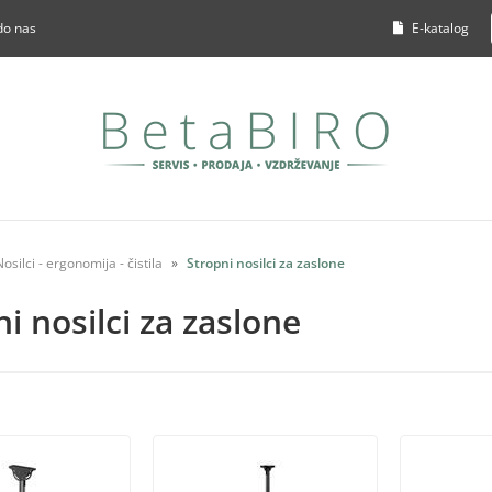
do nas
E-katalog
Nosilci - ergonomija - čistila
Stropni nosilci za zaslone
i nosilci za zaslone