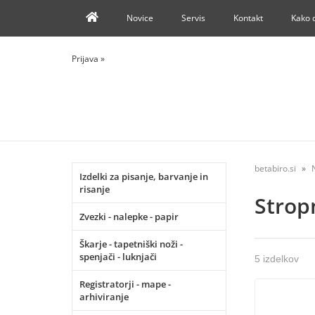
Novice
Servis
Kontakt
Kako 
Prijava
»
betabiro.si
Izdelki za pisanje, barvanje in
risanje
Stropn
Zvezki - nalepke - papir
Škarje - tapetniški noži -
spenjači - luknjači
5 izdelkov
Registratorji - mape -
arhiviranje