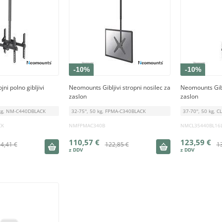
-10%
-10%
i polno gibljivi
Neomounts Gibljivi stropni nosilec za
Neomounts Giblj
zaslon
zaslon
5 kg, NM-C440DBLACK
32-75'', 50 kg, FPMA-C340BLACK
37-70'', 50 kg, 
CK
NMFPMAC340B
NMCL35440BL16
110,57 €
123,59 €
4,41 €
122,85 €
1