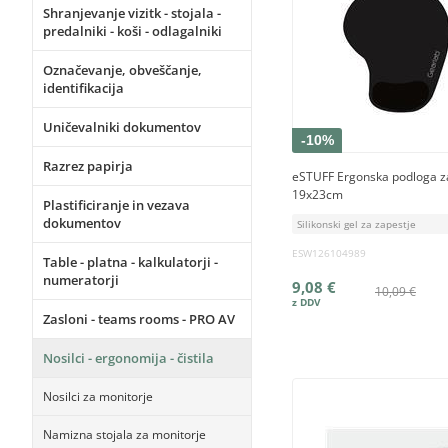
Shranjevanje vizitk - stojala -
predalniki - koši - odlagalniki
Označevanje, obveščanje,
identifikacija
Uničevalniki dokumentov
-10%
Razrez papirja
eSTUFF Ergonska podloga z
19x23cm
Plastificiranje in vezava
dokumentov
Silikonski gel za zapestje
ESW126104989
Table - platna - kalkulatorji -
numeratorji
9,08 €
10,09 €
Zasloni - teams rooms - PRO AV
Nosilci - ergonomija - čistila
Nosilci za monitorje
Namizna stojala za monitorje