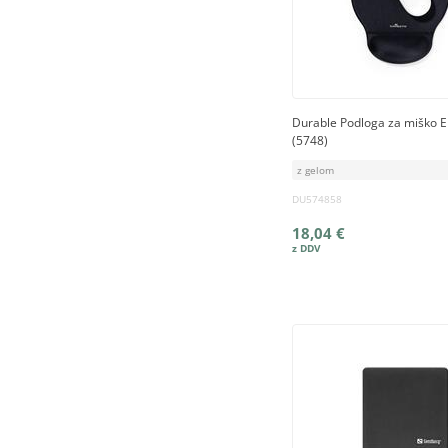
Durable Podloga za miško E
(5748)
z gelom
DU574858
18,04 €