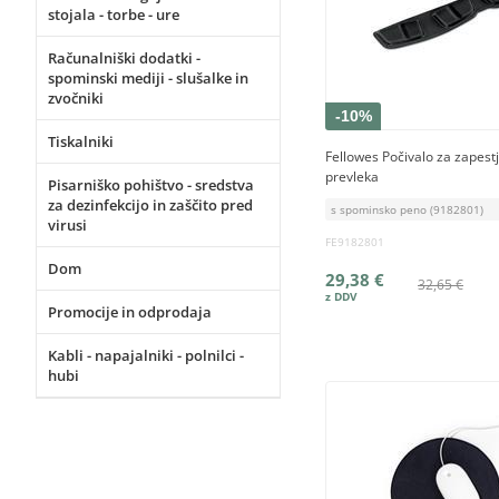
stojala - torbe - ure
Računalniški dodatki -
spominski mediji - slušalke in
zvočniki
-10%
Tiskalniki
Fellowes Počivalo za zapestj
prevleka
Pisarniško pohištvo - sredstva
za dezinfekcijo in zaščito pred
s spominsko peno (9182801)
virusi
FE9182801
Dom
29,38 €
32,65 €
Promocije in odprodaja
Kabli - napajalniki - polnilci -
hubi