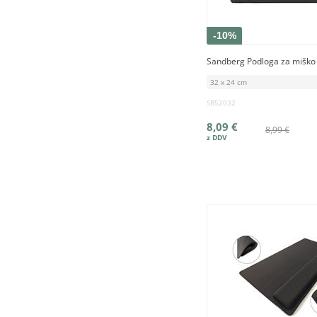
-10%
Sandberg Podloga za miško z
32 x 24 cm
SB52032
8,09 €
8,99 €