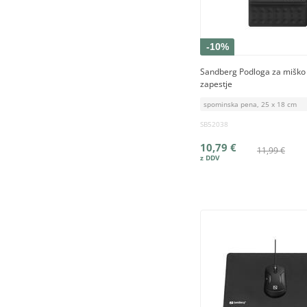
-10%
Sandberg Podloga za miško 
zapestje
spominska pena, 25 x 18 cm
SB52038
10,79 €
11,99 €