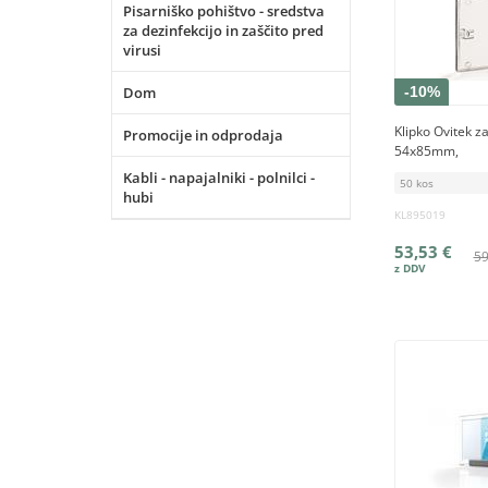
Pisarniško pohištvo - sredstva
za dezinfekcijo in zaščito pred
virusi
Dom
-10%
Klipko Ovitek z
Promocije in odprodaja
54x85mm,
Kabli - napajalniki - polnilci -
50 kos
hubi
KL895019
53,53 €
59