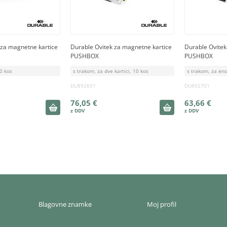
 za magnetne kartice
Durable Ovitek za magnetne kartice
Durable Ovitek
PUSHBOX
PUSHBOX
10 kos
s trakom, za dve kartici, 10 kos
s trakom, za eno
DU892601
DU892701
76,05 €
63,66 €
Blagovne znamke
Moj profil