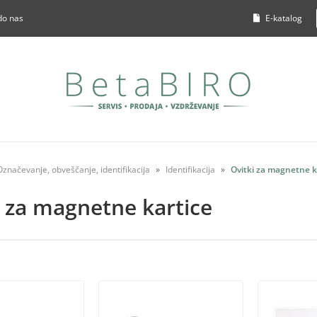
do nas
E-katalog
Označevanje, obveščanje, identifikacija
Identifikacija
Ovitki za magnetne k
i za magnetne kartice