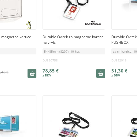
a magnetne kartice
Durable Ovitek za magnetne kartice
Durable Ovitek
na vrvici
PUSHBOX
54x85mm (8207), 10 kos
za tri kartice, 1
DU820758
DU892019
78,85 €
51,30 €
,48 €