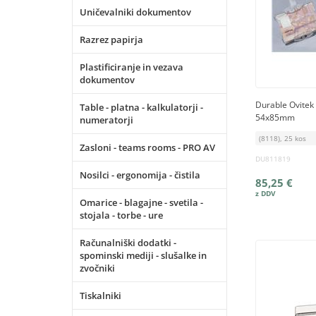
Uničevalniki dokumentov
Razrez papirja
Plastificiranje in vezava
dokumentov
Durable Ovitek
Table - platna - kalkulatorji -
54x85mm
numeratorji
(8118), 25 kos
Zasloni - teams rooms - PRO AV
DU811819
Nosilci - ergonomija - čistila
85,25 €
Omarice - blagajne - svetila -
stojala - torbe - ure
Računalniški dodatki -
spominski mediji - slušalke in
zvočniki
Tiskalniki