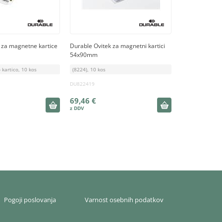
 za magnetne kartice
Durable Ovitek za magnetni kartici
54x90mm
 kartico, 10 kos
(8224), 10 kos
DU822419
69,46 €
Pogoji poslovanja
Varnost osebnih podatkov