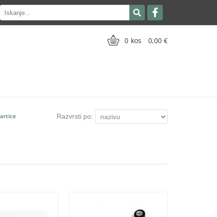
0
0,00
artice
Razvrsti po: