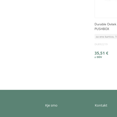
Durable Ovitek
PUSHBOX
za eno kartico, 
DU892219
35,51 €
Kje smo
Kontakt