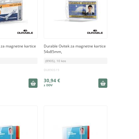
 za magnetne kartice
Durable Ovitek za magnetne kartice
54x85mm,
(8905), 10 kos
DU890519
30,94 €