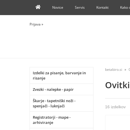
Novice
Servis
Kontakt
Kako 
Prijava
»
betabiro.si
Izdelki za pisanje, barvanje in
risanje
Ovitk
Zvezki - nalepke - papir
Škarje - tapetniški noži -
spenjači - luknjači
16 izdelkov
Registratorji - mape -
arhiviranje