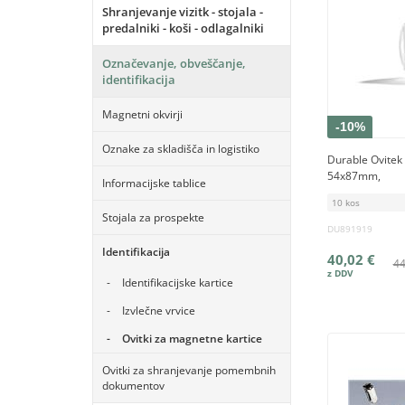
Shranjevanje vizitk - stojala -
predalniki - koši - odlagalniki
Označevanje, obveščanje,
identifikacija
Magnetni okvirji
-10%
Oznake za skladišča in logistiko
Durable Ovitek 
54x87mm,
Informacijske tablice
10 kos
Stojala za prospekte
DU891919
Identifikacija
40,02 €
44
Identifikacijske kartice
Izvlečne vrvice
Ovitki za magnetne kartice
Ovitki za shranjevanje pomembnih
dokumentov