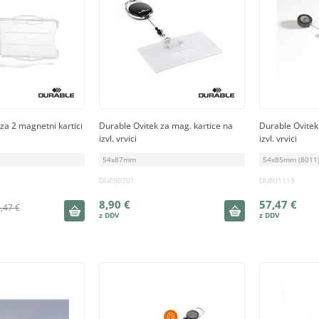
za 2 magnetni kartici
Durable Ovitek za mag. kartice na
Durable Ovitek
izvl. vrvici
izvl. vrvici
54x87mm
54x85mm (8011)
DU890701
DU801119
8,90 €
57,47 €
,47 €