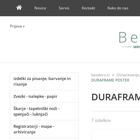
Novice
Servis
Kontakt
Kako do nas
Prijava
»
betabiro.si
Označevanje, 
Izdelki za pisanje, barvanje in
DURAFRAME POSTER
risanje
DURAFRAM
Zvezki - nalepke - papir
Škarje - tapetniški noži -
spenjači - luknjači
7 izdelkov
Registratorji - mape -
arhiviranje