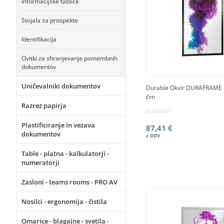
Informacijske tablice
Stojala za prospekte
Identifikacija
Ovitki za shranjevanje pomembnih
dokumentov
Uničevalniki dokumentov
Durable Okvir DURAFRAME 
črn
Razrez papirja
DU505501
Plastificiranje in vezava
87,41 €
dokumentov
Table - platna - kalkulatorji -
numeratorji
Zasloni - teams rooms - PRO AV
Nosilci - ergonomija - čistila
Omarice - blagajne - svetila -