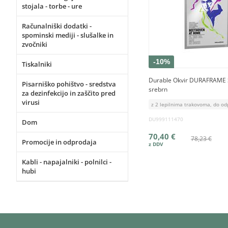
stojala - torbe - ure
Računalniški dodatki -
spominski mediji - slušalke in
zvočniki
-10%
Tiskalniki
Durable Okvir DURAFRAME 
Pisarniško pohištvo - sredstva
srebrn
za dezinfekcijo in zaščito pred
virusi
z 2 lepilnima trakovoma, do od
DU999111470
Dom
70,40 €
78,23 €
Promocije in odprodaja
Kabli - napajalniki - polnilci -
hubi