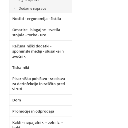
Dodatne naprave
Nosilci - ergonomija - čistila
Omarice - blagajne - svetila -
stojala - torbe - ure
Računalniški dodatki -
spominski mediji - slušalke in
zvočniki
Tiskalniki
Pisarniško pohištvo - sredstva
za dezinfekcijo in zaščito pred
virusi
Dom
Promocije in odprodaja
Kabli - napajalniki - polnilci -
hubi