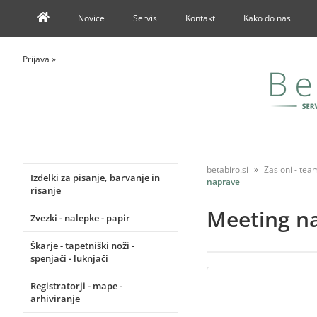
Novice
Servis
Kontakt
Kako do nas
Prijava
»
betabiro.si
Zasloni - te
Izdelki za pisanje, barvanje in
naprave
risanje
Meeting n
Zvezki - nalepke - papir
Škarje - tapetniški noži -
spenjači - luknjači
Registratorji - mape -
arhiviranje