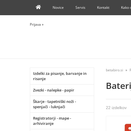
Novice
Servis
Kontakt
Kako 
Prijava
»
betabiro.si
Izdelki za pisanje, barvanje in
risanje
Bateri
Zvezki - nalepke - papir
Škarje - tapetniški noži -
spenjači - luknjači
22 izdelkov
Registratorji - mape -
arhiviranje