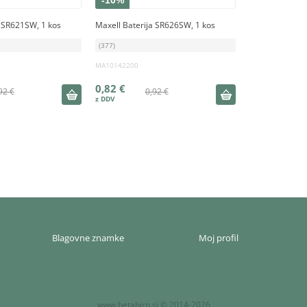
-10%
a SR621SW, 1 kos
Maxell Baterija SR626SW, 1 kos
(377)
MA10142200
0,82 €
92 €
0,92 €
Blagovne znamke
Moj profil
www.betabiro.si © 2014-2026