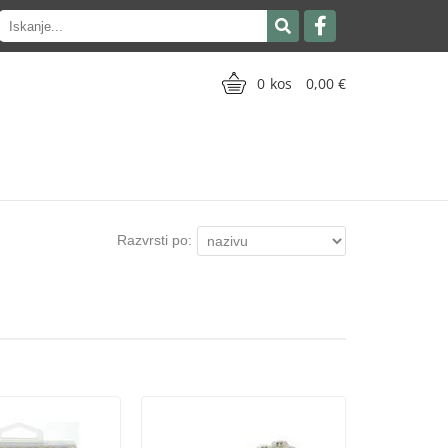
0
0,00
Razvrsti po: