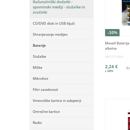
Računalniški dodatki -
spominski mediji - slušalke in
zvočniki
CD/DVD diski in USB ključi
-10%
Shranjevanje medijev
Maxell Baterija 
Baterije
alkalna
Slušalke
MA72375804
2,24 €
Miške
2,
Mikrofoni
Filtri zasebnosti
Vmesniške kartice in adapterji
Omrežne kartice
Radio