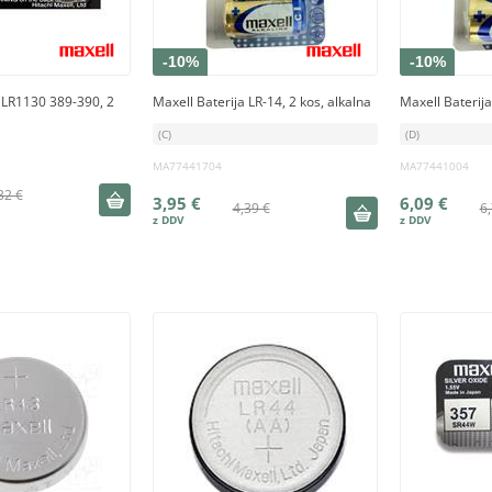
-10%
-10%
a LR1130 389-390, 2
Maxell Baterija LR-14, 2 kos, alkalna
Maxell Baterija
(C)
(D)
MA77441704
MA77441004
32 €
3,95 €
6,09 €
4,39 €
6,