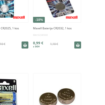
-10%
a CR2025, 1 kos
Maxell Baterija CR2032, 1 kos
MA10238500
0,99 €
10 €
1,10 €