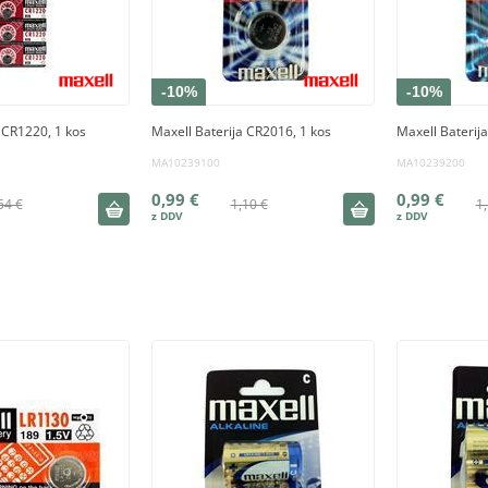
-10%
-10%
 CR1220, 1 kos
Maxell Baterija CR2016, 1 kos
Maxell Baterij
MA10239100
MA10239200
0,99 €
0,99 €
54 €
1,10 €
1,