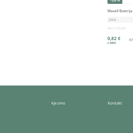
-10%
Maxell Baterij
(364)
MA10145300
0,82 €
0,
Kje smo
Kontakt