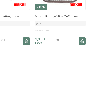
-10%
a SR44W, 1 kos
Maxell Baterija SR527SW, 1 kos
(319)
MASR527SW
1,15 €
58 €
1,28 €