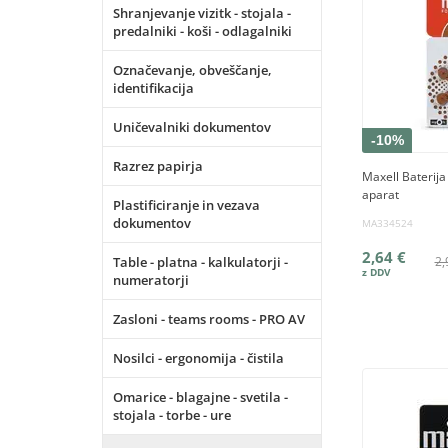
Shranjevanje vizitk - stojala -
predalniki - koši - odlagalniki
Označevanje, obveščanje,
identifikacija
Uničevalniki dokumentov
-10%
Razrez papirja
Maxell Baterija
aparat
Plastificiranje in vezava
dokumentov
MA334524
2,64 €
Table - platna - kalkulatorji -
2,
numeratorji
Zasloni - teams rooms - PRO AV
Nosilci - ergonomija - čistila
Omarice - blagajne - svetila -
stojala - torbe - ure