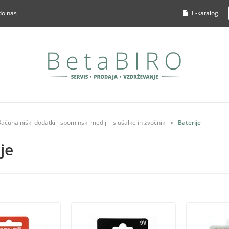
do nas
E-katalog
Računalniški dodatki - spominski mediji - slušalke in zvočniki
Baterije
je