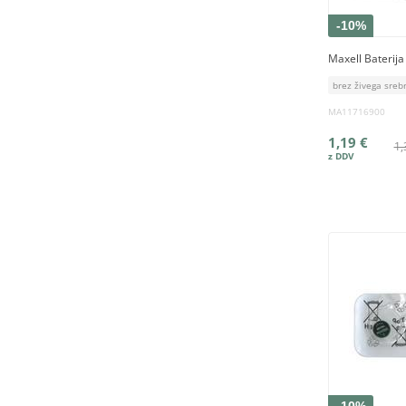
-10%
Maxell Baterija
brez živega sreb
MA11716900
1,19 €
1,