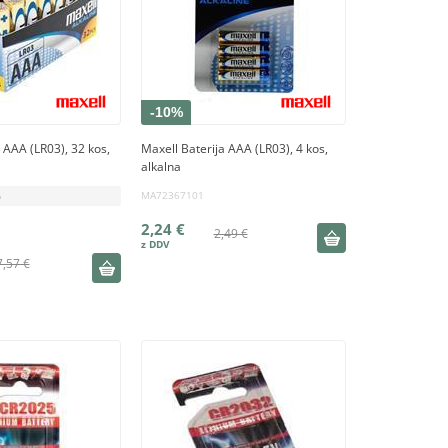
-10%
 AAA (LR03), 32 kos,
Maxell Baterija AAA (LR03), 4 kos,
alkalna
MA72367101
o
2,24 €
2,49 €
7,57 €