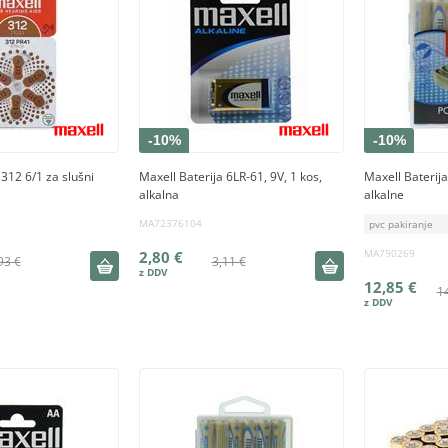
-10%
-10%
 312 6/1 za slušni
Maxell Baterija 6LR-61, 9V, 1 kos,
Maxell Baterija
alkalna
alkalne
MA72376104
pvc pakiranje
MA790269
2,80 €
93 €
3,11 €
12,85 €
1