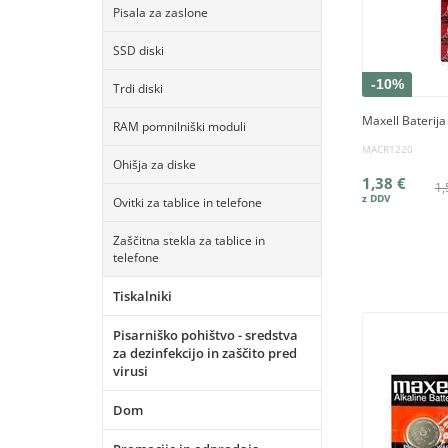
Pisala za zaslone
SSD diski
-10%
Trdi diski
Maxell Baterija
RAM pomnilniški moduli
MACR1220
Ohišja za diske
1,38 €
1,
Ovitki za tablice in telefone
Zaščitna stekla za tablice in
telefone
Tiskalniki
Pisarniško pohištvo - sredstva
za dezinfekcijo in zaščito pred
virusi
Dom