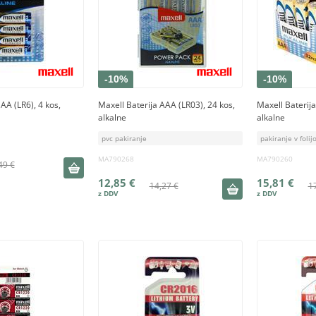
-10%
-10%
AA (LR6), 4 kos,
Maxell Baterija AAA (LR03), 24 kos,
Maxell Baterija
alkalne
alkalne
pvc pakiranje
pakiranje v folij
MA790268
MA790260
49 €
12,85 €
15,81 €
14,27 €
1