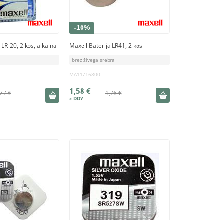
-10%
 LR-20, 2 kos, alkalna
Maxell Baterija LR41, 2 kos
brez živega srebra
MA11716800
1,58 €
77 €
1,76 €