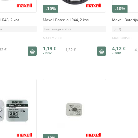
-10%
-10%
 LR43, 2 kos
Maxell Baterija LR44, 2 kos
Maxell Baterij
ra
brez živega srebra
(357)
MA11717000
MA10288500
1,19 €
4,12 €
32 €
1,32 €
4,