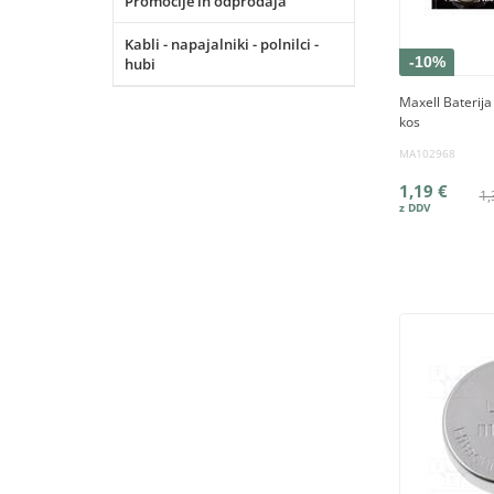
Promocije in odprodaja
Kabli - napajalniki - polnilci -
-10%
hubi
Maxell Baterij
kos
MA102968
1,19 €
1,