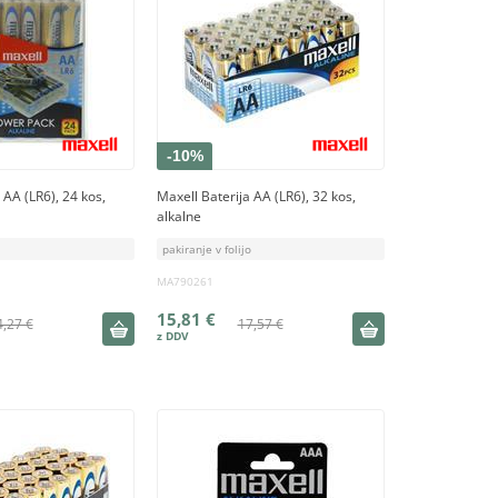
-10%
 AA (LR6), 24 kos,
Maxell Baterija AA (LR6), 32 kos,
alkalne
pakiranje v folijo
MA790261
15,81 €
4,27 €
17,57 €