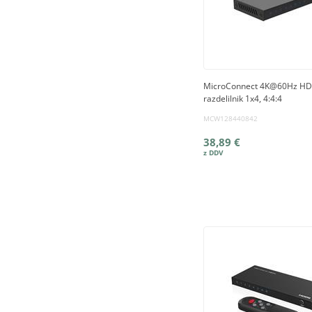
MicroConnect 4K@60Hz H
razdelilnik 1x4, 4:4:4
MCW128440842
38,89 €