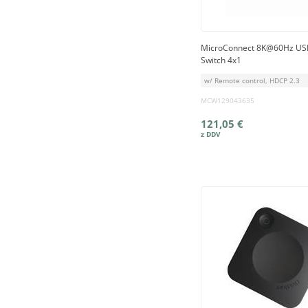
MicroConnect 8K@60Hz US
Switch 4x1
w/ Remote control, HDCP 2.3
MCW129043635
121,05 €