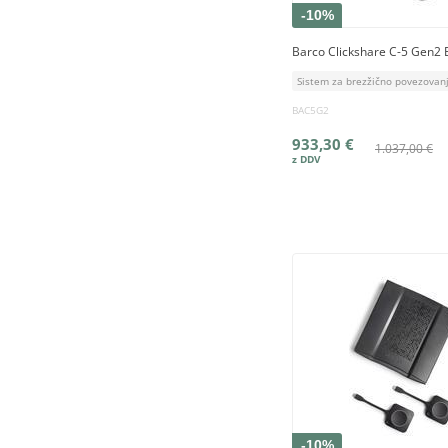
-10%
Barco Clickshare C-5 Gen2 
Sistem za brezžično povezovan
BAC5G2
933,30 €
1.037,00 €
-10%