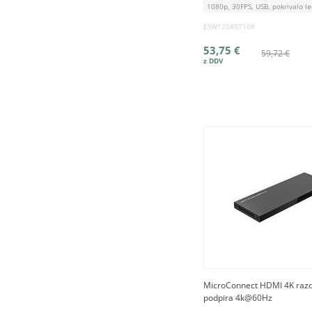
1080p, 30FPS, USB, pokrivalo l
ESW125857108
53,75 €
59,72 €
MicroConnect HDMI 4K razde
podpira 4k@60Hz