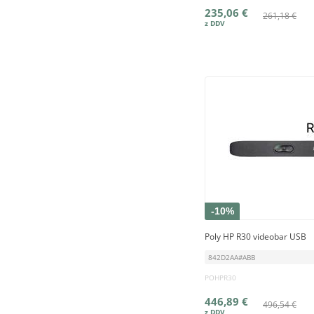
235,06 €
261,18 €
-10%
Poly HP R30 videobar USB
842D2AA#ABB
POHPR30
446,89 €
496,54 €