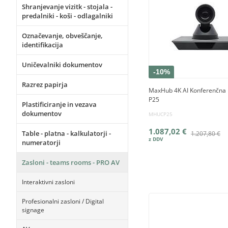
Shranjevanje vizitk - stojala -
predalniki - koši - odlagalniki
Označevanje, obveščanje,
identifikacija
Uničevalniki dokumentov
-10%
Razrez papirja
MaxHub 4K AI Konferenčna
P25
Plastificiranje in vezava
dokumentov
MHUCP25
1.087,02 €
Table - platna - kalkulatorji -
1.207,80 €
numeratorji
Zasloni - teams rooms - PRO AV
Interaktivni zasloni
Profesionalni zasloni / Digital
signage