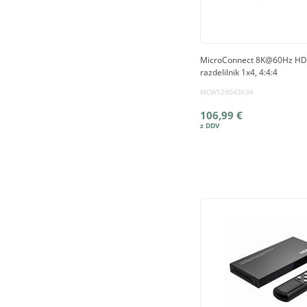
MicroConnect 8K@60Hz H
razdelilnik 1x4, 4:4:4
MCW129043634
106,99 €