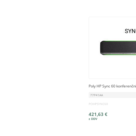
Poly HP Sync 60 konferenčni
77P41AA
POHPSYNC60
421,63 €