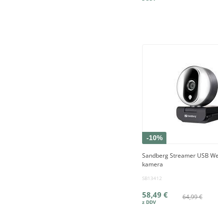
-10%
Sandberg Streamer USB W
kamera
SB13412
58,49 €
64,99 €