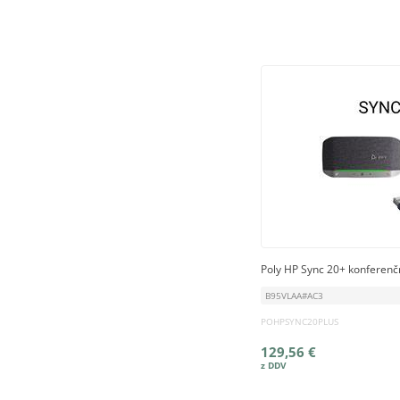
Poly HP Sync 20+ konferenčn
B95VLAA#AC3
POHPSYNC20PLUS
129,56 €