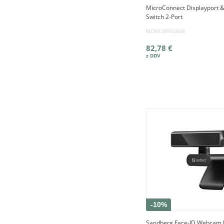
MicroConnect Displayport 
Switch 2-Port
MCW128992858
82,78 €
-10%
Sandberg Face-ID Webcam 