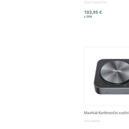
MCW128903735
103,95 €
MaxHub Konferenčni zvočni
MHUCBM35