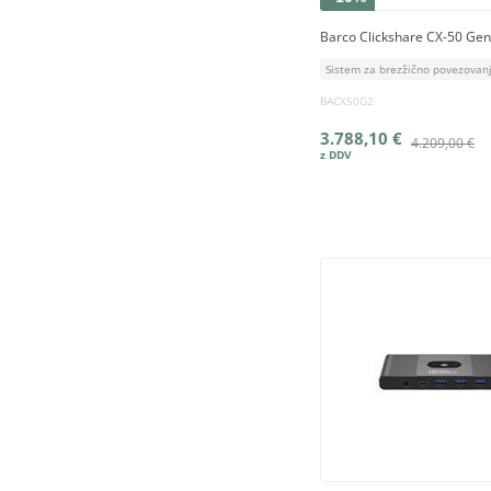
Barco Clickshare CX-50 Ge
Sistem za brezžično povezovan
BACX50G2
3.788,10 €
4.209,00 €