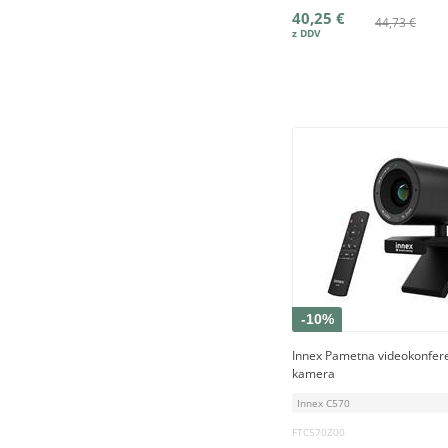
40,25 €
44,73 €
-10%
Innex Pametna videokonfer
kamera
Innex C570
FTC570Z00