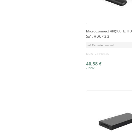
MicroConnect 4K@60Hz HD
5x1, HDCP 2.2
w/ Remote control
MCW128440836
40,58 €