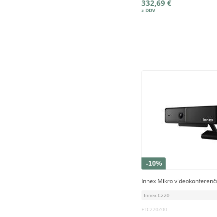
332,69 €
-10%
Innex Mikro videokonferen
Innex C220
FTC220Z00