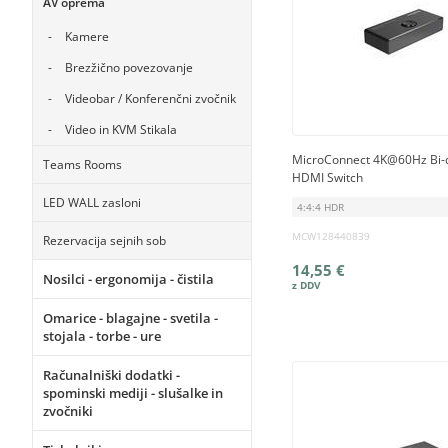
AV oprema
Kamere
Brezžično povezovanje
Videobar / Konferenčni zvočnik
Video in KVM Stikala
MicroConnect 4K@60Hz Bi-di
Teams Rooms
HDMI Switch
LED WALL zasloni
4:4:4 HDR
MCW128440839
Rezervacija sejnih sob
14,55 €
Nosilci - ergonomija - čistila
Omarice - blagajne - svetila -
stojala - torbe - ure
Računalniški dodatki -
spominski mediji - slušalke in
zvočniki