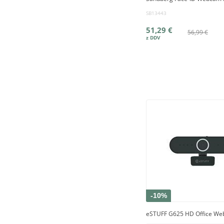
SB13443
51,29 €
56,99 €
-10%
eSTUFF G625 HD Office W