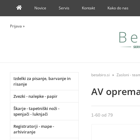
Novice
Servis
Kontakt
Kako do nas
Prijava
»
betabiro.si
Zasloni - te
Izdelki za pisanje, barvanje in
risanje
AV oprem
Zvezki - nalepke - papir
Škarje - tapetniški noži -
spenjači - luknjači
1
-
60
od
79
Registratorji - mape -
arhiviranje