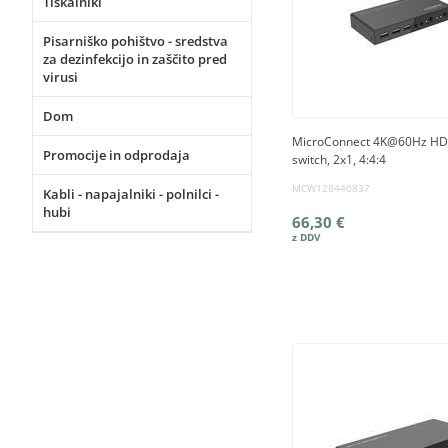
Tiskalniki
Pisarniško pohištvo - sredstva
za dezinfekcijo in zaščito pred
virusi
Dom
MicroConnect 4K@60Hz H
Promocije in odprodaja
switch, 2x1, 4:4:4
MCW128440837
Kabli - napajalniki - polnilci -
hubi
66,30 €