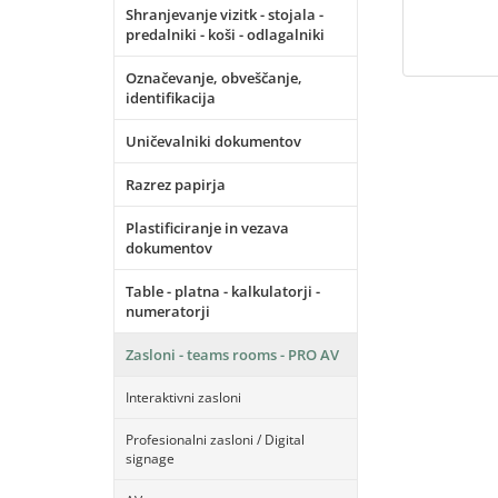
Shranjevanje vizitk - stojala -
predalniki - koši - odlagalniki
Označevanje, obveščanje,
identifikacija
Uničevalniki dokumentov
Razrez papirja
Plastificiranje in vezava
dokumentov
Table - platna - kalkulatorji -
numeratorji
Zasloni - teams rooms - PRO AV
Interaktivni zasloni
Profesionalni zasloni / Digital
signage