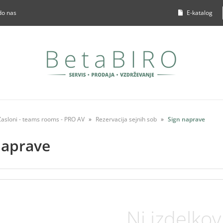
do nas
E-katalog
Zasloni - teams rooms - PRO AV
Rezervacija sejnih sob
Sign naprave
naprave
Ni izdelkov