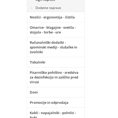
Dodatne naprave
Nosilci - ergonomija - čistila
Omarice - blagajne - svetila -
stojala - torbe - ure
Računalniški dodatki -
spominski mediji - slušalke in
zvočniki
Tiskalniki
Pisarniško pohištvo - sredstva
za dezinfekcijo in zaščito pred
virusi
Dom
Promocije in odprodaja
Kabli - napajalniki - polnilci -
hubi