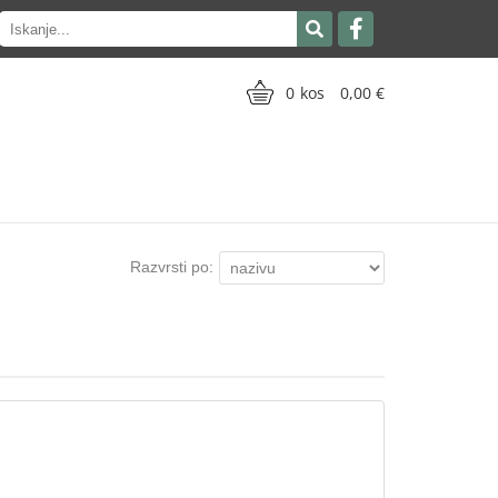
0
0,00
Razvrsti po:
.