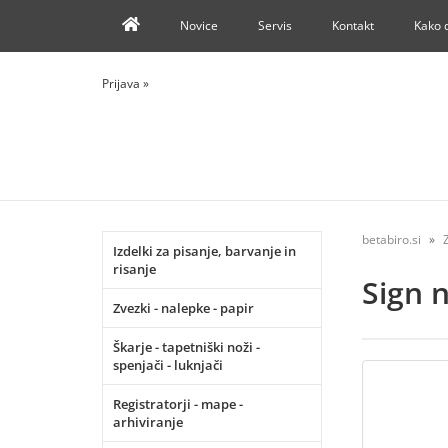
Novice
Servis
Kontakt
Kako 
Prijava
»
betabiro.si
Izdelki za pisanje, barvanje in
risanje
Sign 
Zvezki - nalepke - papir
Škarje - tapetniški noži -
spenjači - luknjači
Registratorji - mape -
arhiviranje