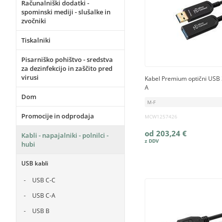
Računalniški dodatki -
spominski mediji - slušalke in
zvočniki
Tiskalniki
Pisarniško pohištvo - sredstva
za dezinfekcijo in zaščito pred
virusi
Kabel Premium optični USB 
A
Dom
M-F
Promocije in odprodaja
MCW1257426
od 203,24 €
Kabli - napajalniki - polnilci -
hubi
USB kabli
USB C-C
USB C-A
USB B