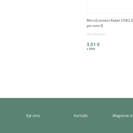
MicroConnect Kabel USB2.0 x
pin mini B
MCUSBAAB06
3,51 €
Kje smo
Kontakt
Blagovne 