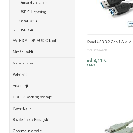
Dodatki za kable
USB C-Lightning
Ostali USB
USB A-A
AV, HDMI, DP, AUDIO kabli
Kabel USB 3.2 Gen 1 A-A M-
MCUSB30AAFB
Mrežni kabli
od 3,11 €
Napajalni kabli
Polnilniki
Adapterji
HUB-i / Docking postaje
Powerbank
Razdelilniki / Podaljški
Oprema in orodje