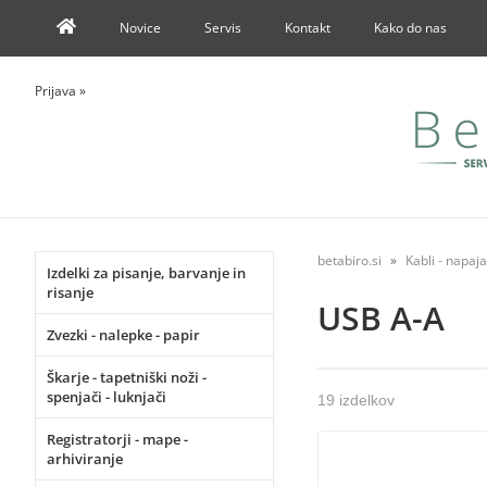
Novice
Servis
Kontakt
Kako do nas
Prijava
»
betabiro.si
Kabli - napajal
Izdelki za pisanje, barvanje in
risanje
USB A-A
Zvezki - nalepke - papir
Škarje - tapetniški noži -
spenjači - luknjači
19 izdelkov
Registratorji - mape -
arhiviranje