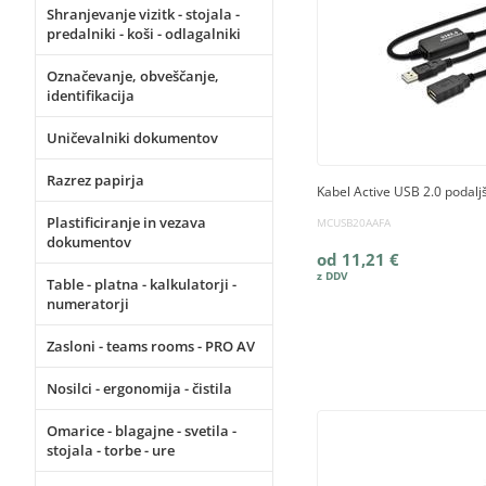
Shranjevanje vizitk - stojala -
predalniki - koši - odlagalniki
Označevanje, obveščanje,
identifikacija
Uničevalniki dokumentov
Razrez papirja
Kabel Active USB 2.0 podalj
Plastificiranje in vezava
MCUSB20AAFA
dokumentov
od 11,21 €
Table - platna - kalkulatorji -
numeratorji
Zasloni - teams rooms - PRO AV
Nosilci - ergonomija - čistila
Omarice - blagajne - svetila -
stojala - torbe - ure