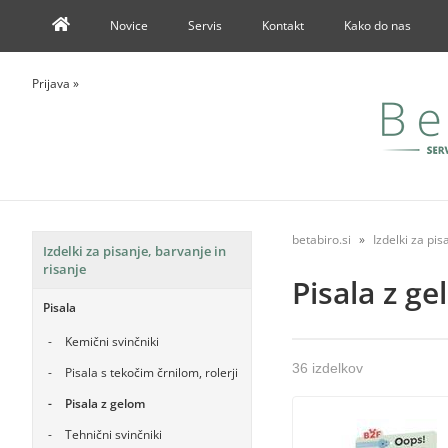
Novice
Servis
Kontakt
Kako do nas
Prijava
»
betabiro.si
Izdelki za pis
Izdelki za pisanje, barvanje in
risanje
Pisala z g
Pisala
Kemični svinčniki
36 izdelkov
Pisala s tekočim črnilom, rolerji
Pisala z gelom
Tehnični svinčniki