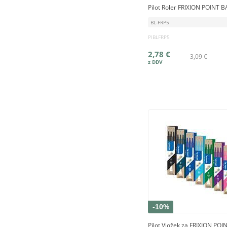
Pilot Roler FRIXION POINT 
BL-FRP5
PIBLFRP5
2,78 €
3,09 €
-10%
Pilot Vložek za FRIXION PO