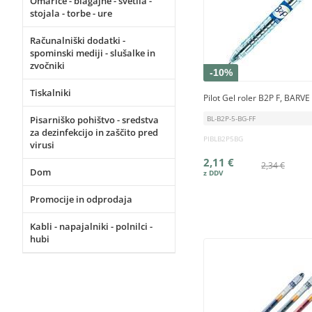
Omarice - blagajne - svetila -
stojala - torbe - ure
Računalniški dodatki -
spominski mediji - slušalke in
zvočniki
-10%
Tiskalniki
Pilot Gel roler B2P F, BARVE
Pisarniško pohištvo - sredstva
BL-B2P-5-BG-FF
za dezinfekcijo in zaščito pred
PIBLB2P5BG
virusi
2,11 €
2,34 €
Dom
Promocije in odprodaja
Kabli - napajalniki - polnilci -
hubi