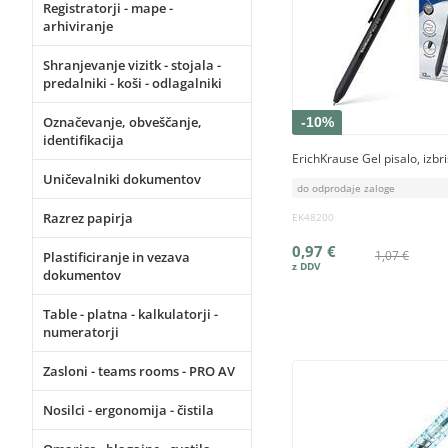
Registratorji - mape -
arhiviranje
Shranjevanje vizitk - stojala -
predalniki - koši - odlagalniki
Označevanje, obveščanje,
-10%
identifikacija
ErichKrause Gel pisalo, izbri
Uničevalniki dokumentov
do odprodaje zaloge
Razrez papirja
EK48200
0,97 €
1,07 €
Plastificiranje in vezava
dokumentov
Table - platna - kalkulatorji -
numeratorji
Zasloni - teams rooms - PRO AV
Nosilci - ergonomija - čistila