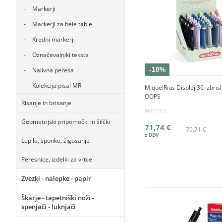
Markerji
Markerji za bele table
Kredni markerji
Označevalniki teksta
-10%
Nalivna peresa
Kolekcija pisal MR
MiquelRius Displej 36 izbrislj
OOPS
Risanje in brisanje
MR11920
Geometrijski pripomočki in šilčki
71,74 €
79,71 €
Lepila, sponke, žigosanje
Peresnice, izdelki za vrtce
Zvezki - nalepke - papir
Škarje - tapetniški noži -
spenjači - luknjači