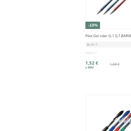
-10%
Pilot Gel roler G-1 0,7 BARV
BL-G1-7
PIBLG17
1,52 €
1,68 €