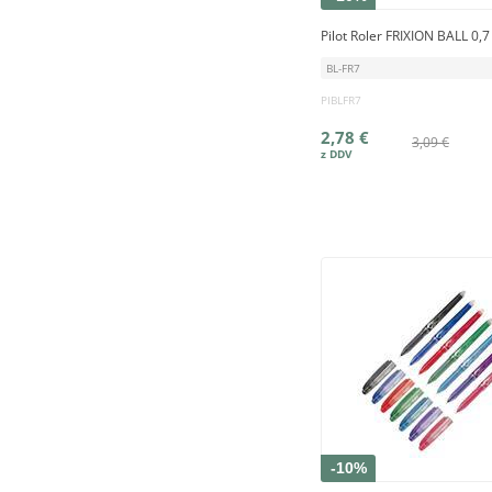
Pilot Roler FRIXION BALL 0,
BL-FR7
PIBLFR7
2,78 €
3,09 €
-10%