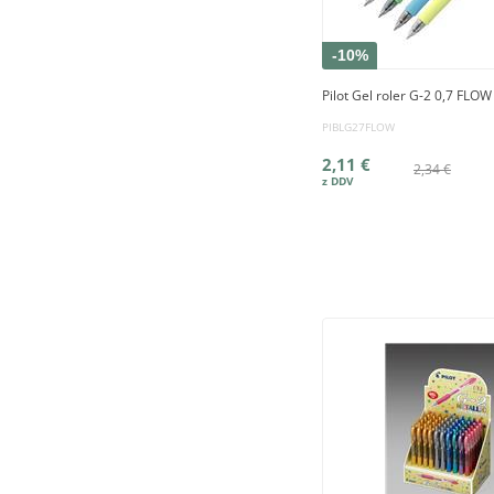
-10%
Pilot Gel roler G-2 0,7 FLOW
PIBLG27FLOW
2,11 €
2,34 €