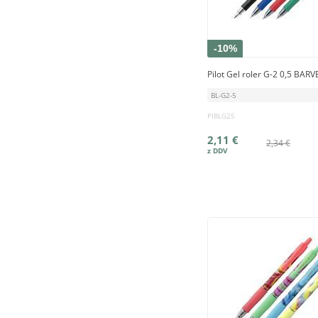
-10%
Pilot Gel roler G-2 0,5 BARV
BL-G2-5
PIBLG25
2,11 €
2,34 €