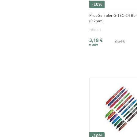
-10%
Pilot Gel roler G-TEC-C4 B
(0,2mm)
PIBLGC4
3,18 €
3,54 €
-10%