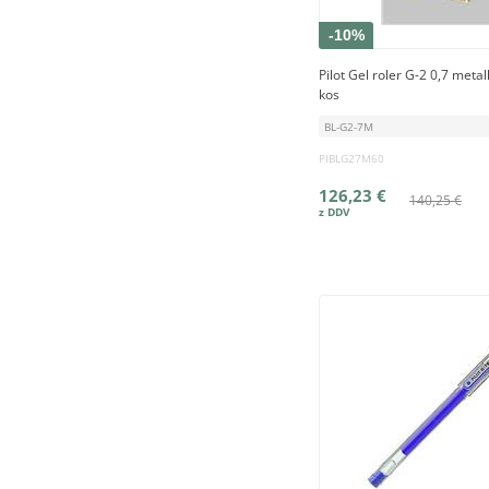
-10%
Pilot Gel roler G-2 0,7 metall
kos
BL-G2-7M
PIBLG27M60
126,23 €
140,25 €