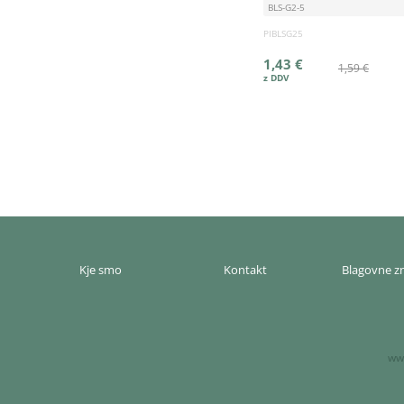
BLS-G2-5
PIBLSG25
1,43 €
1,59 €
Kje smo
Kontakt
Blagovne 
www