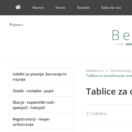
Novice
Servis
Kontakt
Kako do nas
Prijava
»
betabiro.si
Označevanje, 
Izdelki za pisanje, barvanje in
Tablice za označevanje vra
risanje
Tablice za
Zvezki - nalepke - papir
Škarje - tapetniški noži -
spenjači - luknjači
17 izdelkov
Registratorji - mape -
arhiviranje