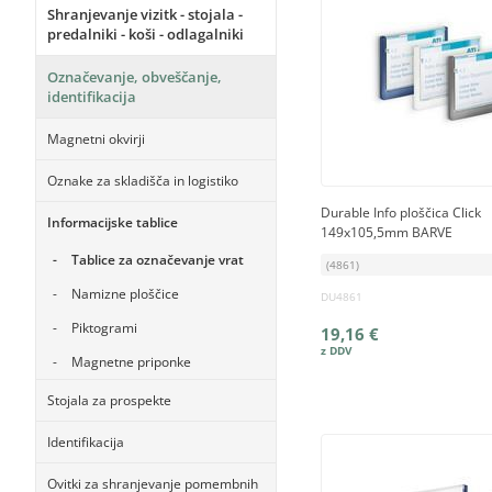
Shranjevanje vizitk - stojala -
predalniki - koši - odlagalniki
Označevanje, obveščanje,
identifikacija
Magnetni okvirji
Oznake za skladišča in logistiko
Durable Info ploščica Click
Informacijske tablice
149x105,5mm BARVE
Tablice za označevanje vrat
(4861)
Namizne ploščice
DU4861
Piktogrami
19,16 €
Magnetne priponke
Stojala za prospekte
Identifikacija
Ovitki za shranjevanje pomembnih