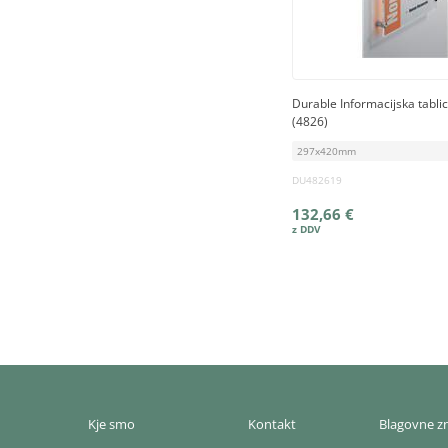
Durable Informacijska tablic
(4826)
297x420mm
DU482619
132,66 €
Kje smo
Kontakt
Blagovne 