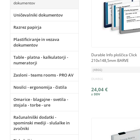
dokumentov
Uničevalniki dokumentov
Razrez papirja
Plastificiranje in vezava
dokumentov
Durable Info ploščica Click
Table - platna - kalkulatorji -
210x148,5mm BARVE
numeratorji
(4866)
Zasloni - teams rooms - PRO AV
DU4866
Nosilci - ergonomija - čistila
24,04 €
Omarice - blagajne - svetila -
stojala - torbe - ure
Računalniški dodatki -
spominski mediji - slušalke in
zvočniki