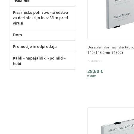
Tiskalniki
Pisarniško pohištvo - sredstva
za dezinfekcijo in zaščito pred
virusi
Dom
Promocije in odprodaja
Durable Informacijska tabli
149x148,5mm (4802)
Kabli - napajalniki - polnilci -
DU480223
hubi
28,60 €