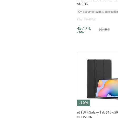
AUSTIN
Črn robusten ovitek, brez zašči
ESW128440980
45,17 €
50,19 €
-10%
eSTUFF Galaxy Tab S10+/S9
HOUSTON