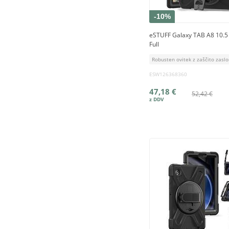
-10%
eSTUFF Galaxy TAB A8 10.
Full
Robusten ovitek z zaščito zasl
ESW126368360
47,18 €
52,42 €