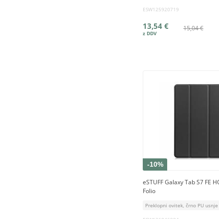
ESW125920719
13,54 €
15,04 €
-10%
eSTUFF Galaxy Tab S7 FE
Folio
Preklopni ovitek, črno PU usnje