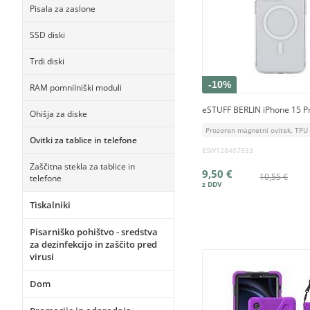
Pisala za zaslone
SSD diski
Trdi diski
-10%
RAM pomnilniški moduli
eSTUFF BERLIN iPhone 15 P
Ohišja za diske
Prozoren magnetni ovitek, TPU 
Ovitki za tablice in telefone
ESW128407533
Zaščitna stekla za tablice in
9,50 €
10,55 €
telefone
Tiskalniki
Pisarniško pohištvo - sredstva
za dezinfekcijo in zaščito pred
virusi
Dom