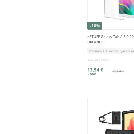
-10%
eSTUFF Galaxy Tab A 8.0 2
ORLANDO
Prozoren TPU ovitek, ojačani r
ESW126319380
13,54 €
15,04 €