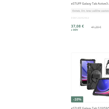
eSTUFF Galaxy Tab Active3
Ovitek, črn, brez zaščite zaslo
ESW126092963
37,08 €
41,20 €
-10%
eSTUFF Galaxy Tab S10/S9/