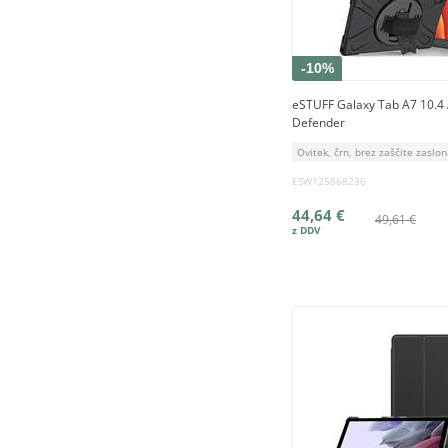
-10%
eSTUFF Galaxy Tab A7 10.4
Defender
Ovitek, črn, brez zaščite zaslo
ESW125868236
44,64 €
49,61 €