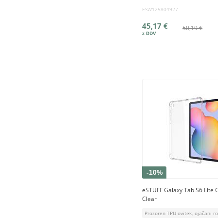
ESW125804927
45,17 €
50,19 €
-10%
eSTUFF Galaxy Tab S6 Lit
Clear
Prozoren TPU ovitek, ojačani r