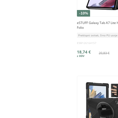
-10%
eSTUFF Galaxy Tab A7 Lit
Folio
Preklopni ovitek, črno PU usnje
ESW126164157
18,74 €
20,83 €