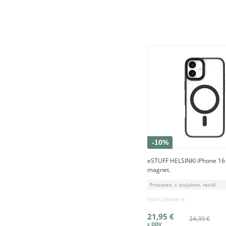
-10%
eSTUFF HELSINKI iPhone 16 
magnet.
Prozoren, s stojalom, recikl.
ESW128884814
21,95 €
24,39 €