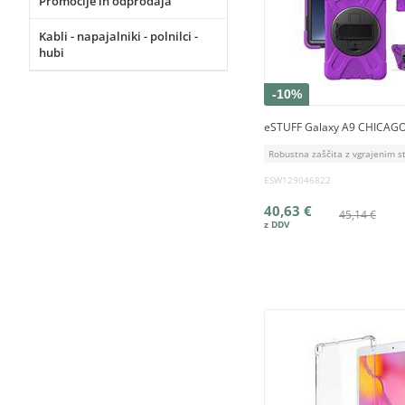
Promocije in odprodaja
Kabli - napajalniki - polnilci -
hubi
-10%
eSTUFF Galaxy A9 CHICAGO 
Robustna zaščita z vgrajenim s
ESW129046822
40,63 €
45,14 €