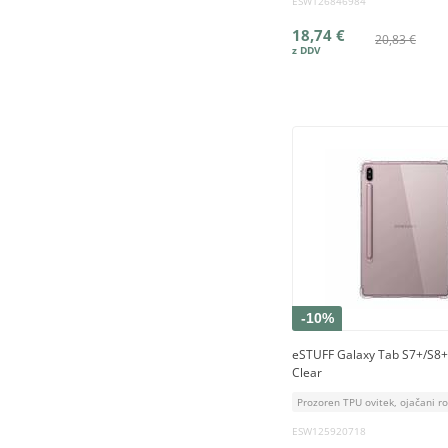
ESW126846984
18,74 €
20,83 €
-10%
eSTUFF Galaxy Tab S7+/S
Clear
Prozoren TPU ovitek, ojačani r
ESW125920718