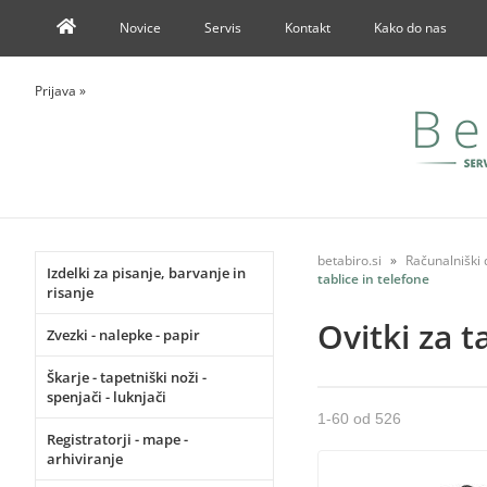
Novice
Servis
Kontakt
Kako do nas
Prijava
»
betabiro.si
Računalniški d
Izdelki za pisanje, barvanje in
tablice in telefone
risanje
Ovitki za t
Zvezki - nalepke - papir
Škarje - tapetniški noži -
spenjači - luknjači
1
-
60
od
526
Registratorji - mape -
arhiviranje