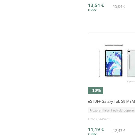
13,54 €
15,04 €
-10%
eSTUFF Galaxy Tab S9 MEM
Prozoren hrbtni ovitek, odpore
ESW128445469
11,19 €
12,43 €