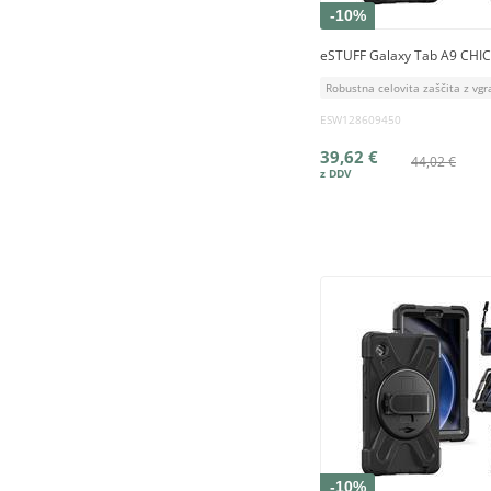
-10%
eSTUFF Galaxy Tab A9 CHI
Robustna celovita zaščita z vgr
ESW128609450
39,62 €
44,02 €
-10%