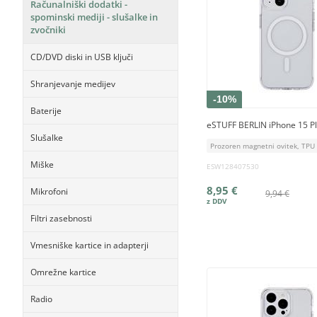
Računalniški dodatki -
spominski mediji - slušalke in
zvočniki
CD/DVD diski in USB ključi
Shranjevanje medijev
-10%
Baterije
eSTUFF BERLIN iPhone 15 P
Slušalke
Prozoren magnetni ovitek, TPU 
Miške
ESW128407530
8,95 €
Mikrofoni
9,94 €
Filtri zasebnosti
Vmesniške kartice in adapterji
Omrežne kartice
Radio