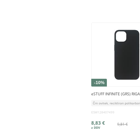
-10%
eSTUFF INFINITE (GRS) RIGA
Črn ovitek, recikliran polikarbon
ESW128407499
8,83 €
9,81 €