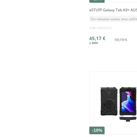
eSTUFF Galaxy Tab A9+ AU
Črn robusten ovitek, brez zašči
ESW128609215
45,17 €
50,19 €
-10%