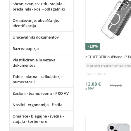
Shranjevanje vizitk - stojala -
predalniki - koši - odlagalniki
Označevanje, obveščanje,
identifikacija
Uničevalniki dokumentov
-10%
Razrez papirja
eSTUFF BERLIN iPhone 13 P
Plastificiranje in vezava
dokumentov
Magnetni prozoren ovitek, TPU
ESW126205341
Table - platna - kalkulatorji -
numeratorji
13,08 €
14,53 €
Zasloni - teams rooms - PRO AV
Nosilci - ergonomija - čistila
Omarice - blagajne - svetila -
stojala - torbe - ure