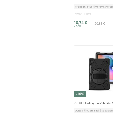
Preklopni etui, črno umetno usn
ESW128460490
18,74 €
20,83 €
-10%
eSTUFF Galaxy Tab S6 Lite 
Ovitek, črn, brez zaščite zaslo