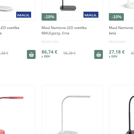
-10%
-10%
ED svetilka
Maul Namizna LED svetilka
Maul Namizna 
a
MAULjazzy, črna
bela
ML8201890
ML8200602
86,74 €
27,18 €
,38 €
96,38 €
3