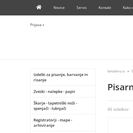
Novice
Servis
Kontakt
Kako 
Prijava
»
betabiro.si
Izdelki za pisanje, barvanje in
risanje
Pisarn
Zvezki - nalepke - papir
Škarje - tapetniški noži -
spenjači - luknjači
45 izdelkov
Registratorji - mape -
arhiviranje