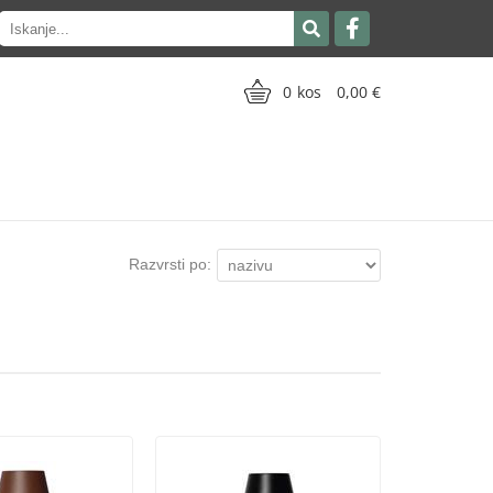
0
0,00
Razvrsti po: