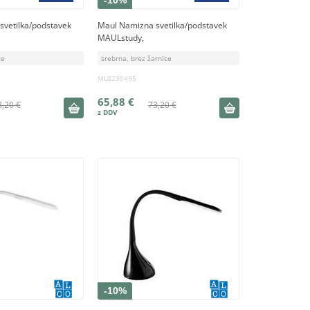
-10%
svetilka/podstavek
Maul Namizna svetilka/podstavek
MAULstudy,
ce
srebrna, brez žarnice
ML8230495
65,88 €
3,20 €
73,20 €
-10%