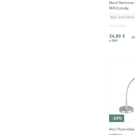
Maul Namizna s
MAULstudy,
bela, brez žarni
ML8230502
34,86 €
38
-10%
Alco Pisarniška
srebrna