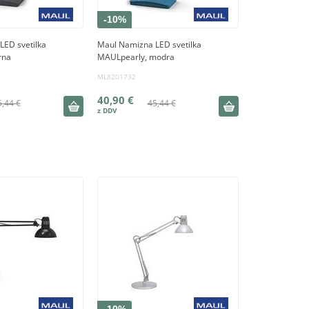
-10%
LED svetilka
Maul Namizna LED svetilka
rna
MAULpearly, modra
ML8201732
40,90 €
5,44 €
45,44 €