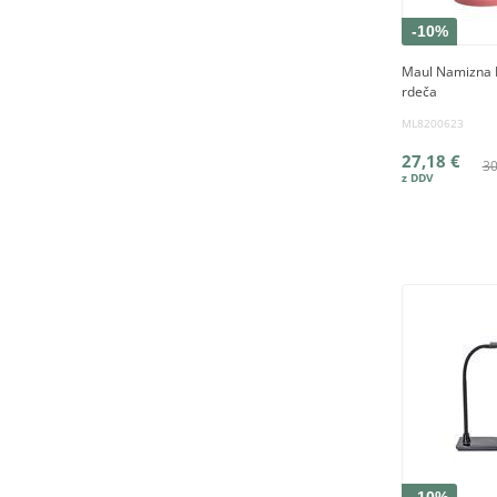
-10%
Maul Namizna 
rdeča
ML8200623
27,18 €
30