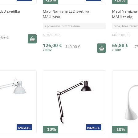
-10%
-10%
ED svetilka
Maul Namizna LED svetilka
Maul Namizna 
MAULviso
MAULstudy,
s povečevalnim steklom
črna, brez žarni
ML8263402
ML8230490
,08 €
126,00 €
65,88 €
140,00 €
7
-10%
-10%