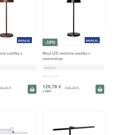
-10%
na svetilka z
Maul LED namizna svetilka z
zatemnitvijo
antracit
ML8190884
120,78 €
34,20 €
134,20 €