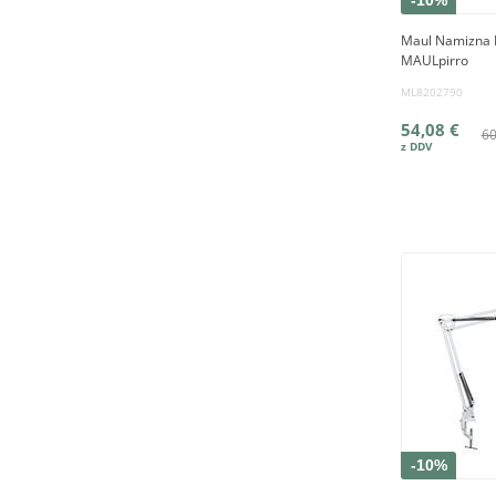
-10%
Maul Namizna L
MAULpirro
ML8202790
54,08 €
60
-10%