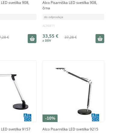
 LED svetilka 908,
Alco Pisarniška LED svetilka 908,
črna
do odprodaje
AL90811
33,55 €
7,28 €
37,28 €
-10%
a LED svetilka 9157
Alco Pisarniška LED svetilka 9215