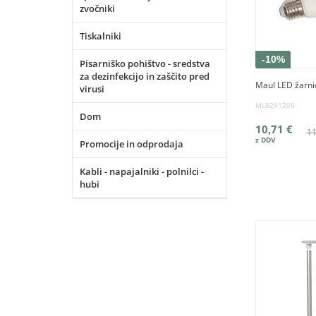
zvočniki
Tiskalniki
-10%
Pisarniško pohištvo - sredstva
za dezinfekcijo in zaščito pred
Maul LED žarni
virusi
ML8291205
Dom
10,71 €
11
Promocije in odprodaja
Kabli - napajalniki - polnilci -
hubi