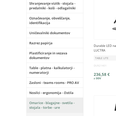
Shranjevanje vizitk - stojala -
predalniki - koši - odlagalniki
Označevanje, obveščanje,
identifikacija
Uničevalniki dokumentov
Razrez papirja
Durable LED na
LUCTRA
Plastificiranje in vezava
dokumentov
TABLE LITE
DU921401
Table - platna - kalkulatorji -
numeratorji
236,58 €
Zasloni - teams rooms - PRO AV
Nosilci - ergonomija - čistila
Omarice - blagajne - svetila -
stojala - torbe - ure