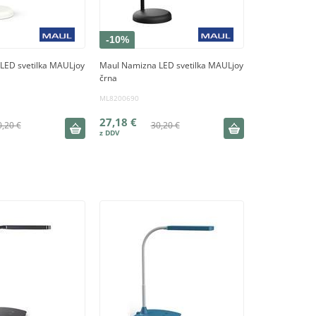
-10%
LED svetilka MAULjoy
Maul Namizna LED svetilka MAULjoy
črna
ML8200690
27,18 €
0,20 €
30,20 €