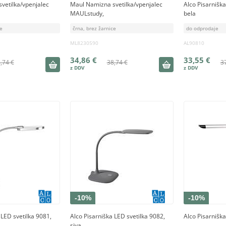
vetilka/vpenjalec
Maul Namizna svetilka/vpenjalec
Alco Pisarniška
MAULstudy,
bela
ce
črna, brez žarnice
do odprodaje
ML8230590
AL90810
34,86 €
33,55 €
,74 €
38,74 €
3
-10%
-10%
 LED svetilka 9081,
Alco Pisarniška LED svetilka 9082,
Alco Pisarnišk
siva