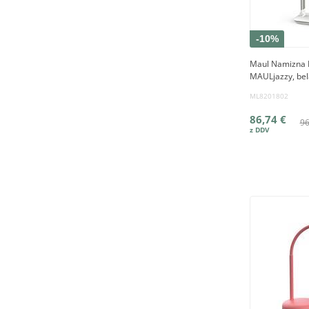
-10%
Maul Namizna L
MAULjazzy, bel
ML8201802
86,74 €
96