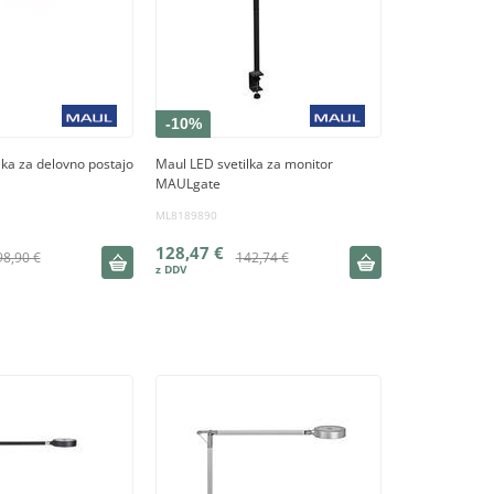
-10%
lka za delovno postajo
Maul LED svetilka za monitor
MAULgate
ML8189890
128,47 €
98,90 €
142,74 €