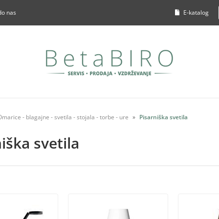
do nas
E-katalog
Omarice - blagajne - svetila - stojala - torbe - ure
Pisarniška svetila
iška svetila