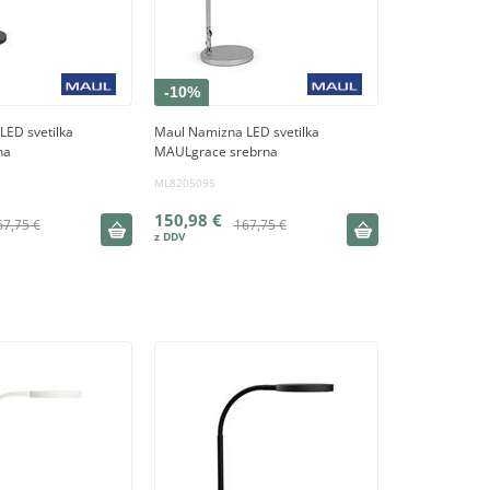
-10%
LED svetilka
Maul Namizna LED svetilka
na
MAULgrace srebrna
ML8205095
150,98 €
67,75 €
167,75 €