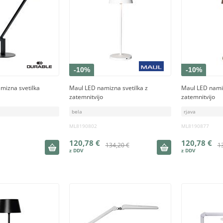
-10%
-10%
mizna svetilka
Maul LED namizna svetilka z
Maul LED namiz
zatemnitvijo
zatemnitvijo
bela
rjava
ML8190802
ML8190877
120,78 €
120,78 €
134,20 €
1