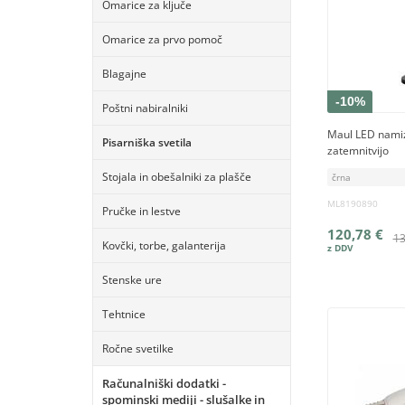
Omarice za ključe
Omarice za prvo pomoč
Blagajne
-10%
Poštni nabiralniki
Maul LED namiz
Pisarniška svetila
zatemnitvijo
Stojala in obešalniki za plašče
črna
ML8190890
Pručke in lestve
120,78 €
13
Kovčki, torbe, galanterija
Stenske ure
Tehtnice
Ročne svetilke
Računalniški dodatki -
spominski mediji - slušalke in