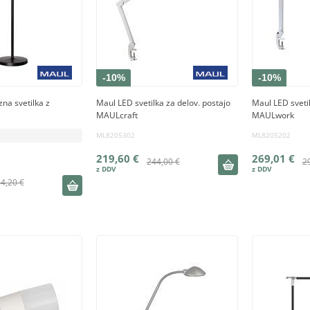
-10%
-10%
na svetilka z
Maul LED svetilka za delov. postajo
Maul LED sveti
MAULcraft
MAULwork
ML8205302
ML8205202
219,60 €
269,01 €
244,00 €
2
4,20 €