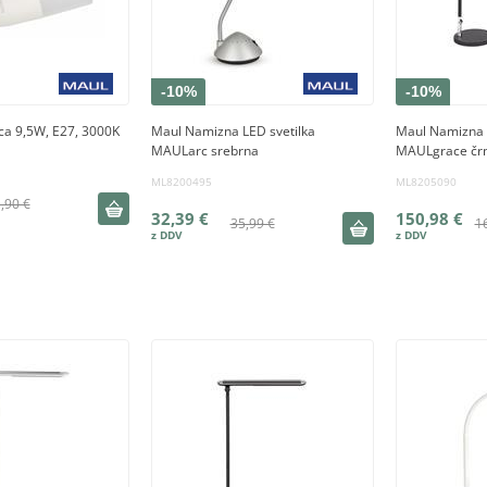
-10%
-10%
ca 9,5W, E27, 3000K
Maul Namizna LED svetilka
Maul Namizna 
MAULarc srebrna
MAULgrace čr
ML8200495
ML8205090
,90 €
32,39 €
150,98 €
35,99 €
1