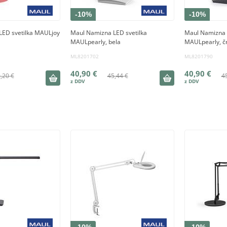
-10%
-10%
LED svetilka MAULjoy
Maul Namizna LED svetilka
Maul Namizna 
MAULpearly, bela
MAULpearly, č
ML8201702
ML8201790
40,90 €
40,90 €
,20 €
45,44 €
4