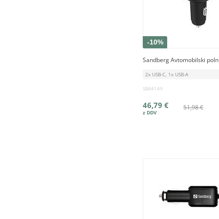
-10%
Sandberg Avtomobilski poln
2x USB-C, 1x USB-A
SB44149
46,79 €
51,98 €