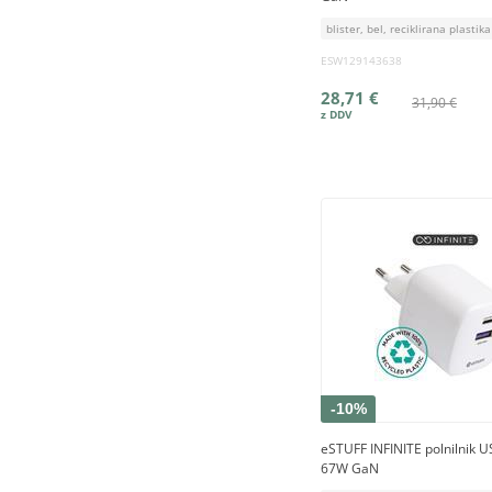
blister, bel, reciklirana plastika
ESW129143638
28,71 €
31,90 €
-10%
eSTUFF INFINITE polnilnik 
67W GaN