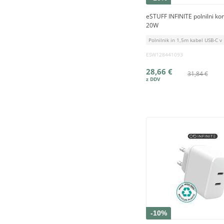
eSTUFF INFINITE polnilni ko
20W
Polnilnik in 1,5m kabel USB-C v 
ESW128441093
28,66 €
31,84 €
-10%