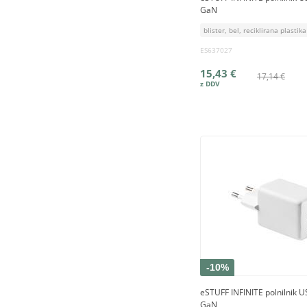
GaN
blister, bel, reciklirana plastika
ES637027
15,43 €
17,14 €
-10%
eSTUFF INFINITE polnilnik 
GaN