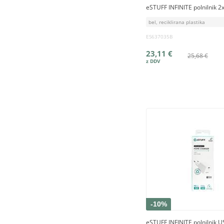
eSTUFF INFINITE polnilnik 
bel, reciklirana plastika
ES637035B
23,11 €
25,68 €
-10%
eSTUFF INFINITE polnilnik 