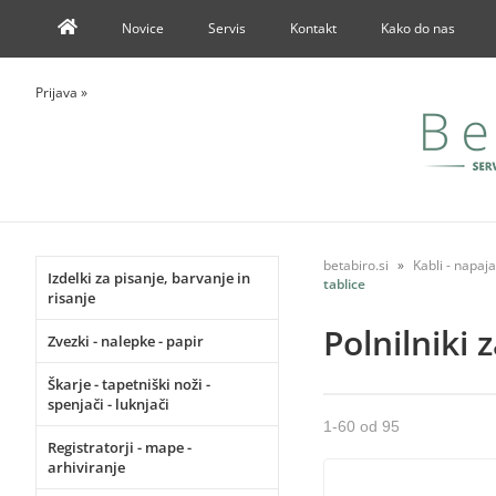
Novice
Servis
Kontakt
Kako do nas
Prijava
»
betabiro.si
Kabli - napajal
Izdelki za pisanje, barvanje in
tablice
risanje
Polnilniki 
Zvezki - nalepke - papir
Škarje - tapetniški noži -
spenjači - luknjači
1
-
60
od
95
Registratorji - mape -
arhiviranje