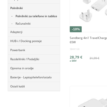
Polnilniki
Polnilniki za telefone in tablice
Računalniki
-10%
Adapterji
Sandberg 4in1 TravelCharg
HUB-i / Docking postaje
65W
SB44168
Powerbank
28,79 €
31,99 €
Razdelilniki / Podaljški
Oprema in orodje
Baterije - Laptop/telefon/ostalo
Ostali kabli