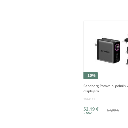
-10%
Sandberg Potovalni polniln
displejem
SB44171
52,19 €
57,99 €