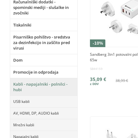
Računalniški dodatki -
spominski mediji - slušalke in
zvočniki
Tiskalniki
Pisarniško pohištvo - sredstva
za dezinfekcijo in zaščito pred
-10%
virusi
Sandberg 3in1 potovalni pol
Dom
65w
SB44159
Promocije in odprodaja
35,09 €
38,99 €
Kabli - napajalniki - polnilci -
hubi
USB kabli
AV, HDMI, DP, AUDIO kabli
Mrežni kabli
Napajalni kabli