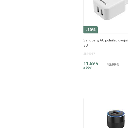
-10%
Sandberg AC polnilec dvojn
EU
SB44057
11,69 €
12,99 €