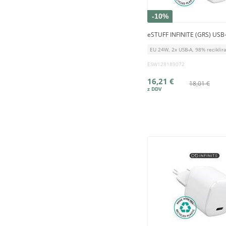
-10%
eSTUFF INFINITE (GRS) USB-
EU 24W, 2x USB-A, 98% reciklira
ESW128189072
16,21 €
18,01 €