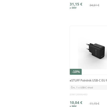
31,15 €
34,61 €
-10%
eSTUFF Polnilnik USB-C EU
Črn, 1 x USB-C vhod
ESW128986483
10,04 €
11,15 €