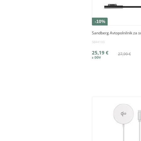
-10%
Sandberg Avtopolnilnik za s
SB44100
25,19 €
27,99 €