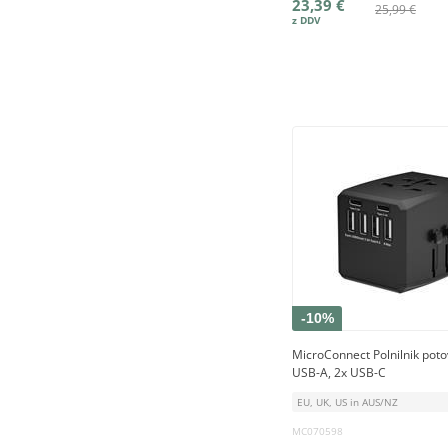
23,39 €
25,99 €
-10%
MicroConnect Polnilnik potov
USB-A, 2x USB-C
EU, UK, US in AUS/NZ
MC070598