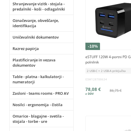
Shranjevanje vizitk - stojala -
predalniki - koši - odlagalniki
Označevanje, obveščanje,
identifikacija
Uničevalniki dokumentov
-10%
Razrez papirja
eSTUFF 120W 4-portni PD G
Plastificiranje in vezava
polnilnik
dokumentov
2 USB-C + 2 USB-A priključka
Table - platna - kalkulatorji -
ESW128788634
numeratorji
78,08 €
86,75 €
Zasloni - teams rooms - PRO AV
Nosilci - ergonomija - čistila
Omarice - blagajne - svetila -
stojala - torbe - ure