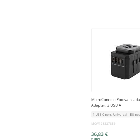
MicroConnect Potovalni ada
Adapter, 3 USB A
1 USB-C port, Universal - EU po
MCW128327859
36,83 €