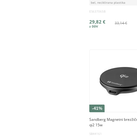
bel, reciklirana plastika
ES637065B
29,82 €
33,14 €
-41%
Sandberg Magnetni brezžični
qi2 15w
SB44161