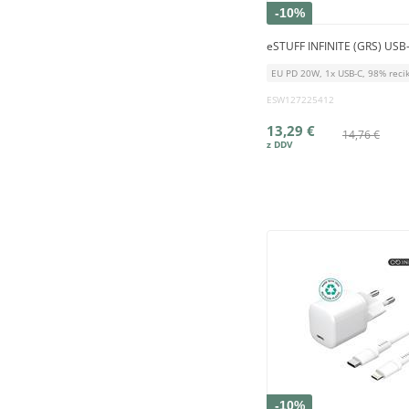
-10%
eSTUFF INFINITE (GRS) USB-
EU PD 20W, 1x USB-C, 98% recik
ESW127225412
13,29 €
14,76 €
-10%