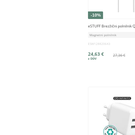
-10%
eSTUFF Brezžični polnilnik 
Magnetni polnilnik
ESW128820643
24,63 €
27,36 €