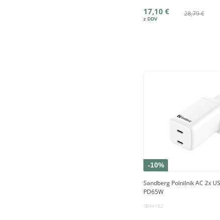
17,10 €
28,79 €
-10%
Sandberg Polnilnik AC 2x US
PD65W
SB44162