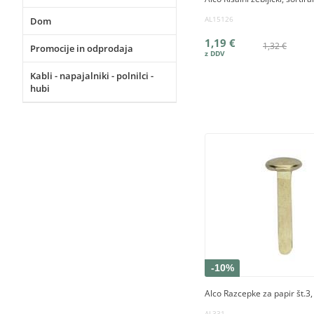
AL15126
Dom
1,19 €
1,32 €
Promocije in odprodaja
Kabli - napajalniki - polnilci -
hubi
-10%
Alco Razcepke za papir št.3,
AL331