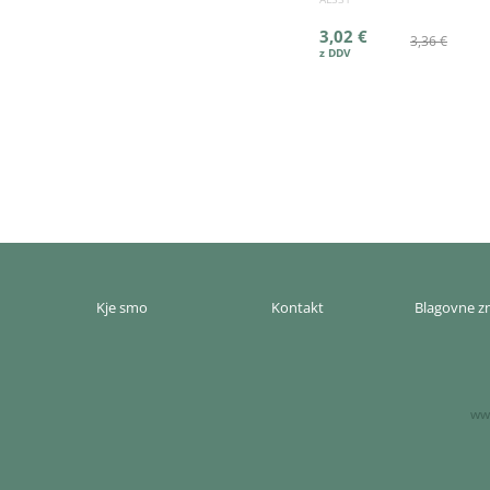
3,02 €
3,36 €
Kje smo
Kontakt
Blagovne 
www