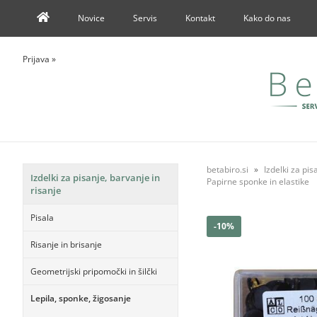
Novice
Servis
Kontakt
Kako do nas
Prijava
»
betabiro.si
Izdelki za pis
Izdelki za pisanje, barvanje in
Papirne sponke in elastike
risanje
Pisala
-10%
Risanje in brisanje
Geometrijski pripomočki in šilčki
Lepila, sponke, žigosanje