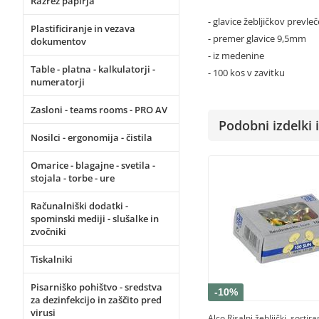
Razrez papirja
- glavice žebljičkov prevl
Plastificiranje in vezava
- premer glavice 9,5mm
dokumentov
- iz medenine
Table - platna - kalkulatorji -
- 100 kos v zavitku
numeratorji
Zasloni - teams rooms - PRO AV
Podobni izdelki i
Nosilci - ergonomija - čistila
Omarice - blagajne - svetila -
stojala - torbe - ure
Računalniški dodatki -
spominski mediji - slušalke in
zvočniki
Tiskalniki
Pisarniško pohištvo - sredstva
-10%
za dezinfekcijo in zaščito pred
virusi
Alco Risalni žebljički, sortir