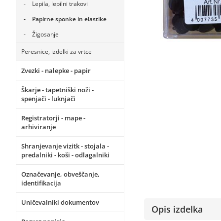
Lepila, lepilni trakovi
Papirne sponke in elastike
Žigosanje
Peresnice, izdelki za vrtce
Zvezki - nalepke - papir
Škarje - tapetniški noži -
spenjači - luknjači
Registratorji - mape -
arhiviranje
Shranjevanje vizitk - stojala -
predalniki - koši - odlagalniki
Označevanje, obveščanje,
identifikacija
Uničevalniki dokumentov
Opis izdelka