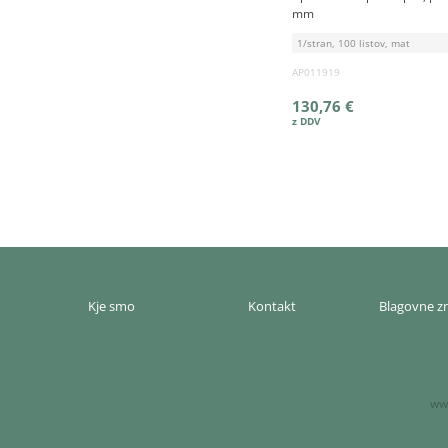
mm
1/stran, 100 listov, mat
AP011919
130,76 €
Kje smo
Kontakt
Blagovne 
www