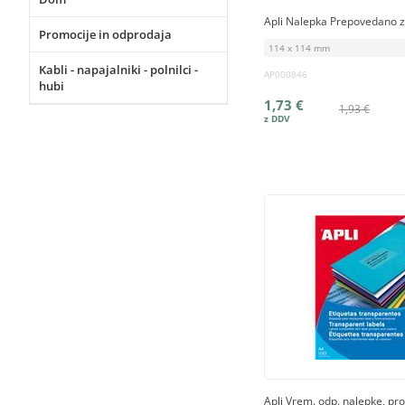
Apli Nalepka Prepovedano z
Promocije in odprodaja
114 x 114 mm
Kabli - napajalniki - polnilci -
AP000846
hubi
1,73 €
1,93 €
Apli Vrem. odp. nalepke, pro