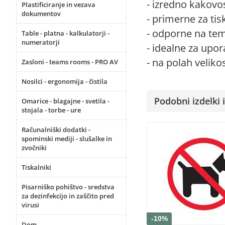
- izredno kakovo
Plastificiranje in vezava
dokumentov
- primerne za tis
- odporne na tem
Table - platna - kalkulatorji -
numeratorji
- idealne za upo
- na polah veliko
Zasloni - teams rooms - PRO AV
Nosilci - ergonomija - čistila
Podobni izdelki i
Omarice - blagajne - svetila -
stojala - torbe - ure
Računalniški dodatki -
spominski mediji - slušalke in
zvočniki
Tiskalniki
Pisarniško pohištvo - sredstva
za dezinfekcijo in zaščito pred
virusi
-10%
Dom