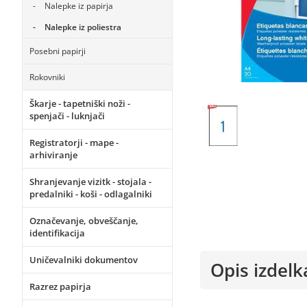
Nalepke iz papirja
Nalepke iz poliestra
Posebni papirji
Rokovniki
Škarje - tapetniški noži -
spenjači - luknjači
Registratorji - mape -
arhiviranje
Shranjevanje vizitk - stojala -
predalniki - koši - odlagalniki
Označevanje, obveščanje,
identifikacija
Uničevalniki dokumentov
Opis izdelk
Razrez papirja