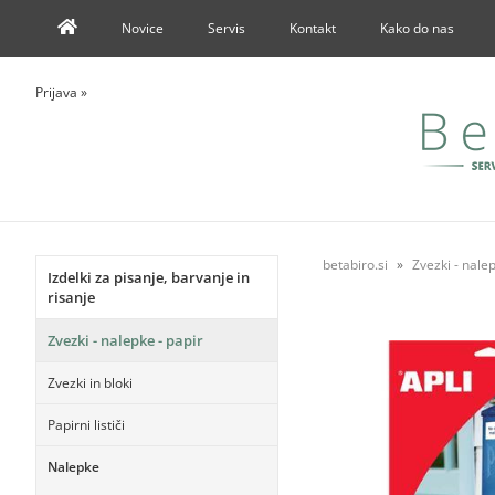
Novice
Servis
Kontakt
Kako do nas
Prijava
»
betabiro.si
Zvezki - nalep
Izdelki za pisanje, barvanje in
risanje
Zvezki - nalepke - papir
Zvezki in bloki
Papirni lističi
Nalepke