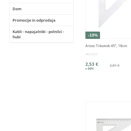
Dom
Promocije in odprodaja
Kabli - napajalniki - polnilci -
-10%
hubi
Aristo Trikotnik 45°, 18cm
AR23425
2,53 €
2,81 €