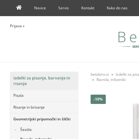
Novice
Servis
Kontakt
Kako do nas
Prijava
»
betabiro.si
Izdelki za pis
Izdelki za pisanje, barvanje in
Ravnila, trikotniki
risanje
Pisala
-10%
Risanje in brisanje
Geometrijski pripomočki in šilčki
Šestila