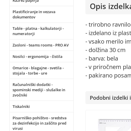
Razrez papirja
Opis izdelk
Plastificiranje in vezava
dokumentov
- trirobno ravnil
Table - platna - kalkulatorji -
- izdelano iz plas
numeratorji
- vsako merilo im
Zasloni - teams rooms - PRO AV
- dolžina 30 cm
Nosilci - ergonomija - čistila
- barva: bela
- v priročnem pl
Omarice - blagajne - svetila -
stojala - torbe - ure
- pakirano posa
Računalniški dodatki -
spominski mediji - slušalke in
zvočniki
Podobni izdelki i
Tiskalniki
Pisarniško pohištvo - sredstva
za dezinfekcijo in zaščito pred
virusi