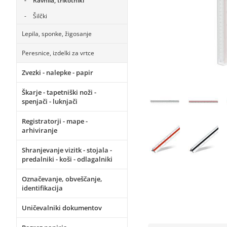
Ravnila, trikotniki
Šilčki
Lepila, sponke, žigosanje
Peresnice, izdelki za vrtce
Zvezki - nalepke - papir
Škarje - tapetniški noži -
spenjači - luknjači
Registratorji - mape -
arhiviranje
Shranjevanje vizitk - stojala -
predalniki - koši - odlagalniki
Označevanje, obveščanje,
identifikacija
Uničevalniki dokumentov