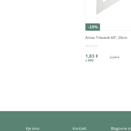
-10%
Aristo Trikotnik 60°, 20cm
AR23620
1,83 €
2,04 €
Kje smo
Kontakt
Blagovne 