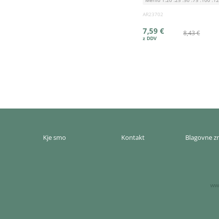
Merilo 1:20 :25 :50 :75 :100 :1
AR23702
7,59 €
8,43 €
Kje smo
Kontakt
Blagovne 
www