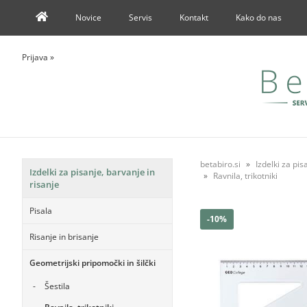
Novice
Servis
Kontakt
Kako do nas
Prijava
»
betabiro.si
Izdelki za pis
Izdelki za pisanje, barvanje in
Ravnila, trikotniki
risanje
Pisala
-10%
Risanje in brisanje
Geometrijski pripomočki in šilčki
Šestila