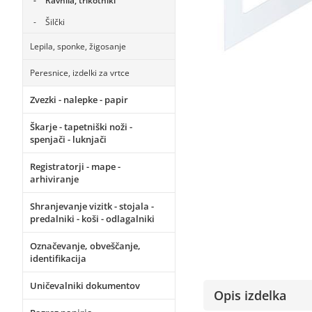
Ravnila, trikotniki
Šilčki
Lepila, sponke, žigosanje
Peresnice, izdelki za vrtce
Zvezki - nalepke - papir
Škarje - tapetniški noži -
spenjači - luknjači
Registratorji - mape -
arhiviranje
Shranjevanje vizitk - stojala -
predalniki - koši - odlagalniki
Označevanje, obveščanje,
identifikacija
Uničevalniki dokumentov
Opis izdelka