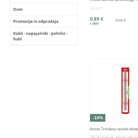
AR23017
Dom
0,89 €
0,99 €
Promocije in odprodaja
Kabli - napajalniki - polnilci -
hubi
-10%
Aristo Trirobno ravnilo blist