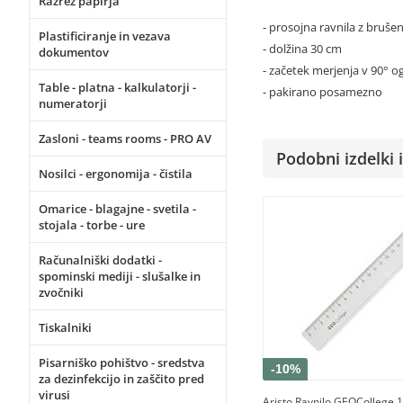
Razrez papirja
- prosojna ravnila z bruš
Plastificiranje in vezava
- dolžina 30 cm
dokumentov
- začetek merjenja v 90° og
Table - platna - kalkulatorji -
- pakirano posamezno
numeratorji
Zasloni - teams rooms - PRO AV
Podobni izdelki i
Nosilci - ergonomija - čistila
Omarice - blagajne - svetila -
stojala - torbe - ure
Računalniški dodatki -
spominski mediji - slušalke in
zvočniki
Tiskalniki
Pisarniško pohištvo - sredstva
-10%
za dezinfekcijo in zaščito pred
virusi
Aristo Ravnilo GEOCollege 