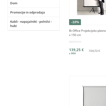
Dom
Promocije in odprodaja
Kabli - napajalniki - polnilci -
-10%
hubi
Bi-Office Projekcijsko platno
x 150 cm
BID006020
139,25 €
154,72 €