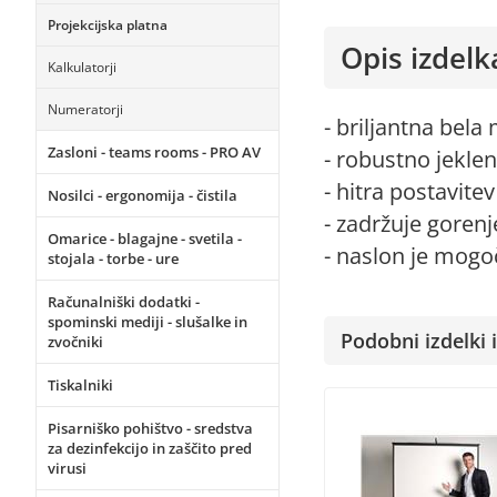
Projekcijska platna
Opis izdelk
Kalkulatorji
Numeratorji
- briljantna bela
Zasloni - teams rooms - PRO AV
- robustno jekle
- hitra postavitev
Nosilci - ergonomija - čistila
- zadržuje goren
Omarice - blagajne - svetila -
- naslon je mogoč
stojala - torbe - ure
Računalniški dodatki -
spominski mediji - slušalke in
Podobni izdelki i
zvočniki
Tiskalniki
Pisarniško pohištvo - sredstva
za dezinfekcijo in zaščito pred
virusi