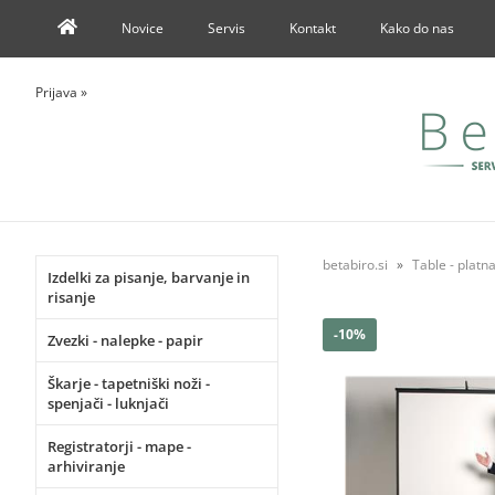
Novice
Servis
Kontakt
Kako do nas
Prijava
»
betabiro.si
Table - platna
Izdelki za pisanje, barvanje in
risanje
-10%
Zvezki - nalepke - papir
Škarje - tapetniški noži -
spenjači - luknjači
Registratorji - mape -
arhiviranje