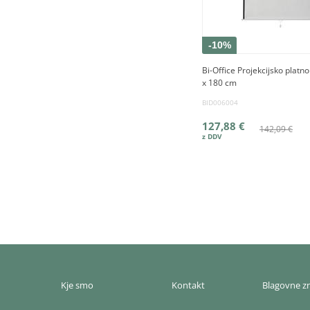
-10%
Bi-Office Projekcijsko platn
x 180 cm
BID006004
127,88 €
142,09 €
Kje smo
Kontakt
Blagovne 