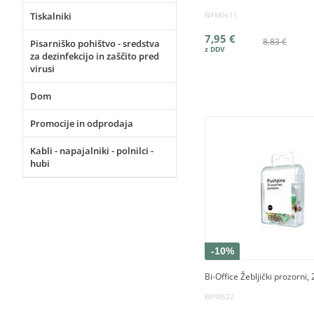
Tiskalniki
BIFM0611
7,95 €
8,83 €
Pisarniško pohištvo - sredstva
za dezinfekcijo in zaščito pred
virusi
Dom
Promocije in odprodaja
Kabli - napajalniki - polnilci -
hubi
-10%
Bi-Office Žebljički prozorni,
BIPI0522