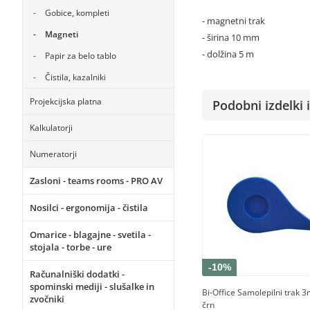
Gobice, kompleti
- magnetni trak
Magneti
- širina 10 mm
- dolžina 5 m
Papir za belo tablo
Čistila, kazalniki
Projekcijska platna
Podobni izdelki i
Kalkulatorji
Numeratorji
Zasloni - teams rooms - PRO AV
Nosilci - ergonomija - čistila
Omarice - blagajne - svetila -
stojala - torbe - ure
-10%
Računalniški dodatki -
spominski mediji - slušalke in
Bi-Office Samolepilni trak 
zvočniki
črn