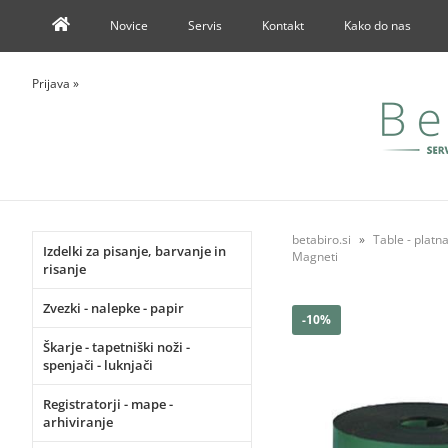
Novice
Servis
Kontakt
Kako do nas
Prijava
»
betabiro.si
Table - platna
Izdelki za pisanje, barvanje in
Magneti
risanje
Zvezki - nalepke - papir
-10%
Škarje - tapetniški noži -
spenjači - luknjači
Registratorji - mape -
arhiviranje