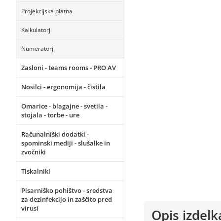
Projekcijska platna
Kalkulatorji
Numeratorji
Zasloni - teams rooms - PRO AV
Nosilci - ergonomija - čistila
Omarice - blagajne - svetila -
stojala - torbe - ure
Računalniški dodatki -
spominski mediji - slušalke in
zvočniki
Tiskalniki
Pisarniško pohištvo - sredstva
za dezinfekcijo in zaščito pred
virusi
Opis izdelk