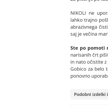
NIKOLI ne upora
lahko trajno poš
abrazivnega čisti
saj je večina ma
Ste po pomoti 
narisanih črt piš
in nato očistite 
Gobico za belo t
ponovno uporabi
Podobni izdelki i