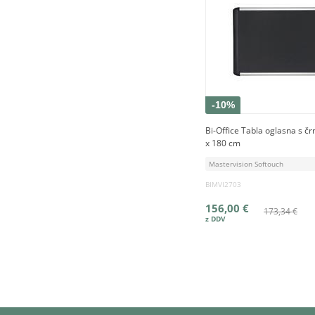
-10%
Bi-Office Tabla oglasna s č
x 180 cm
Mastervision Softouch
BIMVI2703
156,00 €
173,34 €