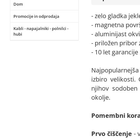
Dom
- zelo gladka jek
Promocije in odprodaja
- magnetna povr
Kabli - napajalniki - polnilci -
- aluminijast okv
hubi
- priložen pribor
- 10 let garancij
Najpopularnejša
izbiro velikosti.
njihov sodoben 
okolje.
Pomembni koraki
Prvo čiščenje
- 