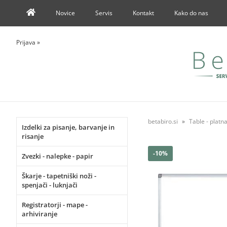
Novice
Servis
Kontakt
Kako do nas
Prijava
»
betabiro.si
Table - platna
Izdelki za pisanje, barvanje in
risanje
-10%
Zvezki - nalepke - papir
Škarje - tapetniški noži -
spenjači - luknjači
Registratorji - mape -
arhiviranje