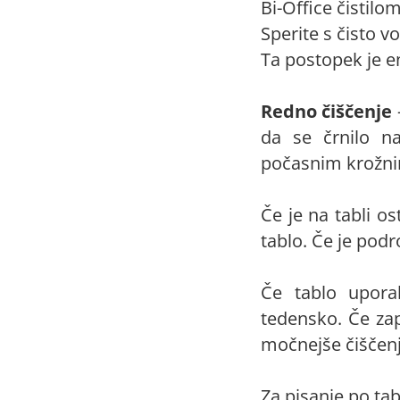
Bi-Office čistilom
Sperite s čisto v
Ta postopek je 
Redno čiščenje
da se črnilo n
počasnim krožni
Če je na tabli os
tablo. Če je podr
Če tablo uporab
tedensko. Če zap
močnejše čiščenje
Za pisanje po tab