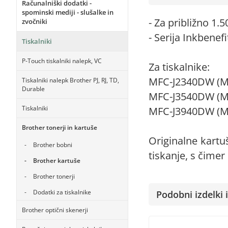
Računalniški dodatki -
spominski mediji - slušalke in
- Za približno 1
zvočniki
- Serija Inkbenefi
Tiskalniki
P-Touch tiskalniki nalepk, VC
Za tiskalnike:
MFC-J2340DW (
Tiskalniki nalepk Brother PJ, RJ, TD,
Durable
MFC-J3540DW (
Tiskalniki
MFC-J3940DW (
Brother tonerji in kartuše
Originalne kartu
Brother bobni
tiskanje, s čimer
Brother kartuše
Brother tonerji
Dodatki za tiskalnike
Podobni izdelki i
Brother optični skenerji