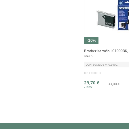
-10%
Brother Kartuša LC1000BK, 
strani
DCP130/330c MFC240C
BRLC1000BK
29,70 €
33,00 €