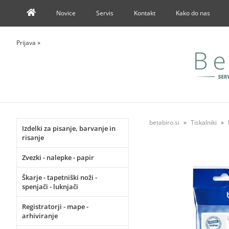
Novice
Servis
Kontakt
Kako do nas
Prijava
»
betabiro.si
Tiskalniki
Izdelki za pisanje, barvanje in
risanje
Zvezki - nalepke - papir
Škarje - tapetniški noži -
spenjači - luknjači
Registratorji - mape -
arhiviranje