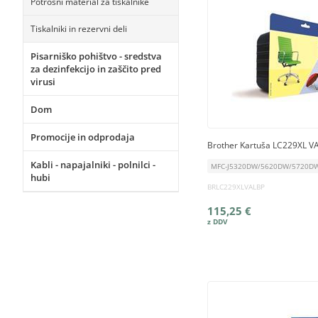
Potrošni material za tiskalnike
Tiskalniki in rezervni deli
Pisarniško pohištvo - sredstva
za dezinfekcijo in zaščito pred
virusi
Dom
Promocije in odprodaja
Brother Kartuša LC229XL 
Kabli - napajalniki - polnilci -
MFC-J5320DW/5620DW/5720D
hubi
BRLC229XLVALBP
115,25 €