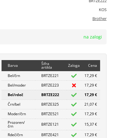
BRTZE222
KOS
Brother
na zalogi
Šifra
Barva
Zaloga
Cena
artikla
Bel/črn
BRTZE221
17,29 €
Bel/moder
BRTZE223
17,29 €
Bel/rdeč
BRTZE222
17,29 €
Črn/bel
BRTZE325
21,07 €
Moder/črn
BRTZE521
17,29 €
Prozoren/
BRTZE121
15,37 €
črn
Rdeč/črn
BRTZE421
17,29 €