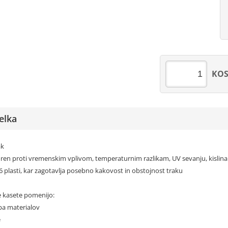
KO
elka
ak
oren proti vremenskim vplivom, temperaturnim razlikam, UV sevanju, kislin
z 6 plasti, kar zagotavlja posebno kakovost in obstojnost traku
 kasete pomenijo:
ba materialov
e