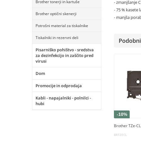
Brother tonerji in kartuše
- zmanjšanje 
- 75 % kasete 
Brother optični skenerji
- manjša porab
Potrošni material za tiskalnike
Tiskalniki in rezervni deli
Podobni 
Pisarniško pohištvo - sredstva
za dezinfekcijo in zaščito pred
virusi
Dom
Promocije in odprodaja
Kabli - napajalniki - polnilci -
hubi
-10%
Brother TZe-CL t
BRTZECL