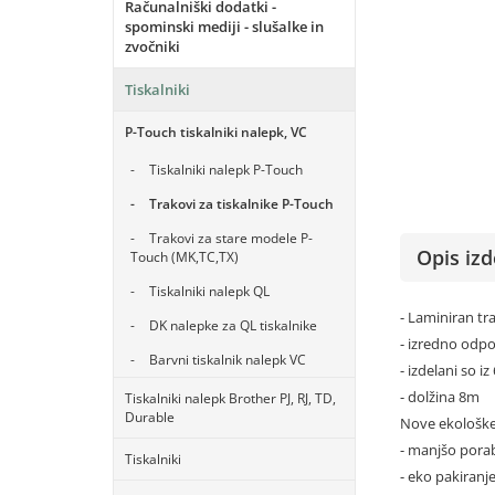
Računalniški dodatki -
spominski mediji - slušalke in
zvočniki
Tiskalniki
P-Touch tiskalniki nalepk, VC
Tiskalniki nalepk P-Touch
Trakovi za tiskalnike P-Touch
Trakovi za stare modele P-
Opis izd
Touch (MK,TC,TX)
Tiskalniki nalepk QL
- Laminiran tr
DK nalepke za QL tiskalnike
- izredno odp
Barvni tiskalnik nalepk VC
- izdelani so i
- dolžina 8m
Tiskalniki nalepk Brother PJ, RJ, TD,
Durable
Nove ekološke
- manjšo pora
Tiskalniki
- eko pakiranj