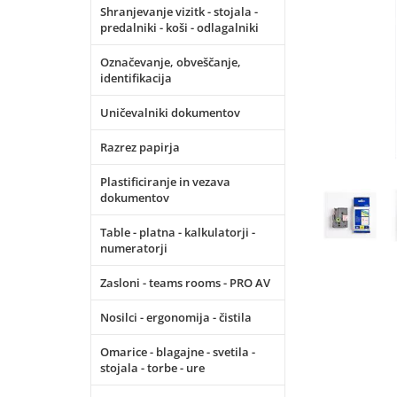
Shranjevanje vizitk - stojala -
predalniki - koši - odlagalniki
Označevanje, obveščanje,
identifikacija
Uničevalniki dokumentov
Razrez papirja
Plastificiranje in vezava
dokumentov
Table - platna - kalkulatorji -
numeratorji
Zasloni - teams rooms - PRO AV
Nosilci - ergonomija - čistila
Omarice - blagajne - svetila -
stojala - torbe - ure