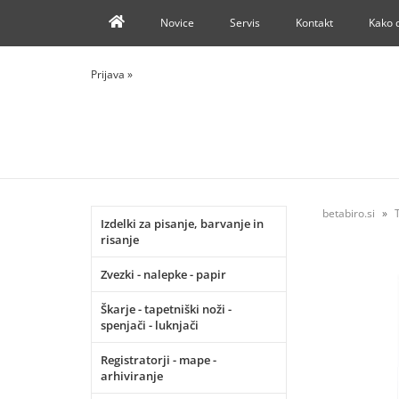
Novice
Servis
Kontakt
Kako 
Prijava
»
betabiro.si
Izdelki za pisanje, barvanje in
risanje
Zvezki - nalepke - papir
Škarje - tapetniški noži -
spenjači - luknjači
Registratorji - mape -
arhiviranje