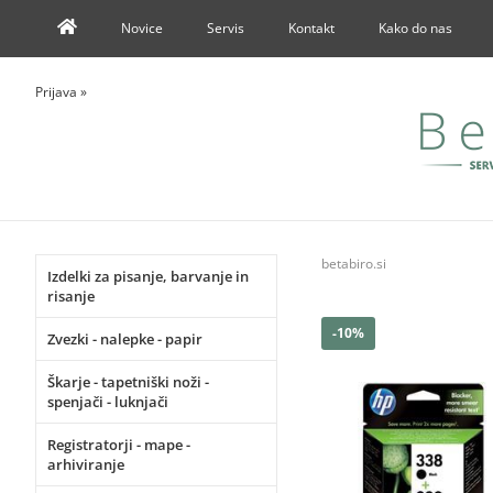
Novice
Servis
Kontakt
Kako do nas
Prijava
»
betabiro.si
Izdelki za pisanje, barvanje in
risanje
-10%
Zvezki - nalepke - papir
Škarje - tapetniški noži -
spenjači - luknjači
Registratorji - mape -
arhiviranje