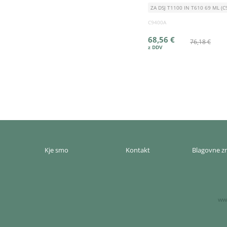
ZA DSJ T1100 IN T610 69 ML (C
C9400A
68,56 €
76,18 €
Kje smo
Kontakt
Blagovne 
www