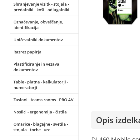
Shranjevanje vizitk - stojala -
predalniki - koši - odlagalniki
Označevanje, obveščanje,
identifikacija
Uničevalniki dokumentov
Razrez papirja
Plastificiranje in vezava
dokumentov
Table - platna - kalkulatorji -
numeratorji
Zasloni - teams rooms - PRO AV
Nosilci - ergonomija - čistila
Opis izdelk
Omarice - blagajne - svetila -
stojala - torbe - ure
DJ 460 Mobile ser