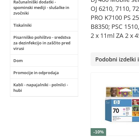
Računalniški dodatki -
OJ 6210, 7110, 72
spominski mediji - slušalke in
zvočniki
PRO K7100 PS 257
B8350; PSC 1510,
Tiskalniki
2 x 11ml ZA 2 x 
Pisarniško pohištvo - sredstva
za dezinfekcijo in zaščito pred
virusi
Podobni izdelki i
Dom
Promocije in odprodaja
Kabli - napajalniki - polnilci -
hubi
-10%