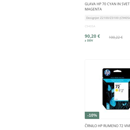
GLAVA HP 70 CYAN IN SVET
MAGENTA
DesignJet Z2100/Z3100 (C9405
C9405A
90,20 €
100,22 €
-10%
ČRNILO HP RUMENO 72 VIV