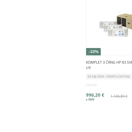
-10%
KOMPLET 3 ČRNIL HP 83 S
UV
ZA DSJ 5000, 5000PS (C5076A)
C5076A
996,20 €
1.106,89 €