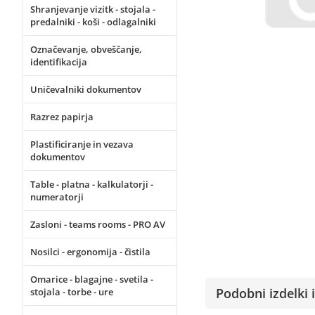
Shranjevanje vizitk - stojala -
predalniki - koši - odlagalniki
Označevanje, obveščanje,
identifikacija
Uničevalniki dokumentov
Razrez papirja
Plastificiranje in vezava
dokumentov
Table - platna - kalkulatorji -
numeratorji
Zasloni - teams rooms - PRO AV
Nosilci - ergonomija - čistila
Omarice - blagajne - svetila -
Podobni izdelki i
stojala - torbe - ure