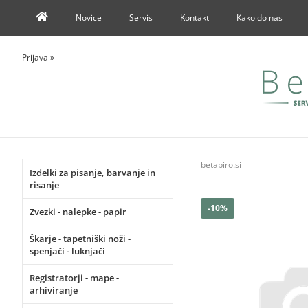
Novice
Servis
Kontakt
Kako do nas
Prijava
»
betabiro.si
Izdelki za pisanje, barvanje in
risanje
-10%
Zvezki - nalepke - papir
Škarje - tapetniški noži -
spenjači - luknjači
Registratorji - mape -
arhiviranje