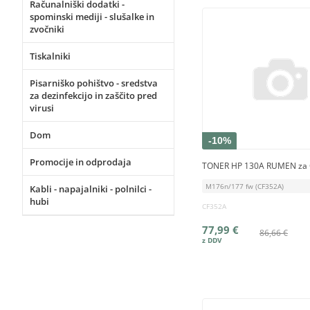
Računalniški dodatki -
spominski mediji - slušalke in
zvočniki
Tiskalniki
Pisarniško pohištvo - sredstva
za dezinfekcijo in zaščito pred
virusi
Dom
-10%
Promocije in odprodaja
TONER HP 130A RUMEN za C
M176n/177 fw (CF352A)
Kabli - napajalniki - polnilci -
hubi
CF352A
77,99 €
86,66 €