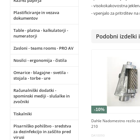
Razrez papirja
- visokokakovostna jeklen
Plastificiranje in vezava
- vpenjalo za pritrditev na
dokumentov
Table - platna - kalkulatorji -
Podobni izdelki i
numeratorji
Zasloni - teams rooms - PRO AV
Nosilci - ergonomija - čistila
Omarice - blagajne - svetila -
stojala - torbe - ure
Računalniški dodatki -
spominski mediji - slušalke in
zvočniki
-10%
Tiskalniki
Dahle Nadomestno rezilo za 
Pisarniško pohištvo - sredstva
210
za dezinfekcijo in zaščito pred
DA10093
virusi