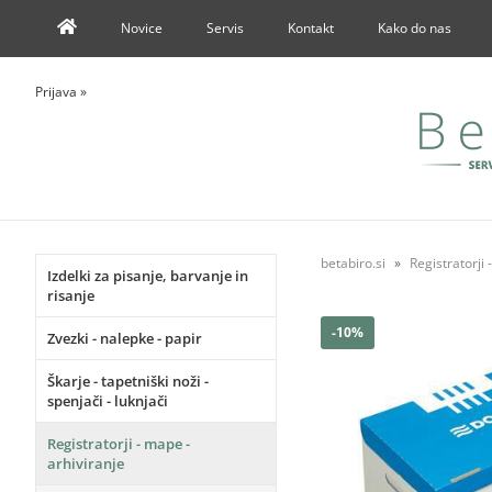
Novice
Servis
Kontakt
Kako do nas
Prijava
»
betabiro.si
Registratorji 
Izdelki za pisanje, barvanje in
risanje
-10%
Zvezki - nalepke - papir
Škarje - tapetniški noži -
spenjači - luknjači
Registratorji - mape -
arhiviranje