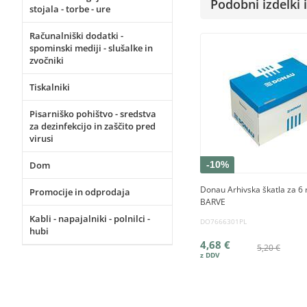
Podobni izdelki i
stojala - torbe - ure
Računalniški dodatki -
spominski mediji - slušalke in
zvočniki
Tiskalniki
Pisarniško pohištvo - sredstva
za dezinfekcijo in zaščito pred
virusi
Dom
-10%
Donau Arhivska škatla za 6 r
Promocije in odprodaja
BARVE
Kabli - napajalniki - polnilci -
DO7666301PL
hubi
4,68 €
5,20 €