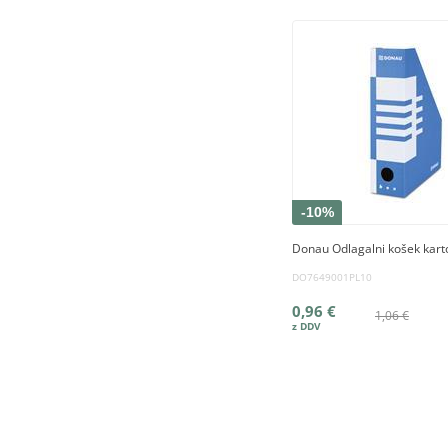
-10%
Donau Odlagalni košek kar
DO7649001PL10
0,96 €
1,06 €