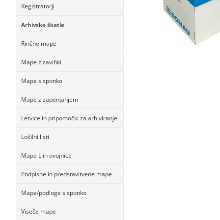
Registratorji
Arhivske škatle
Rinčne mape
Mape z zavihki
Mape s sponko
Mape z zapenjanjem
Letvice in pripomočki za arhiviranje
Ločilni listi
Mape L in ovojnice
Podpisne in predstavitvene mape
Mape/podloge s sponko
Viseče mape