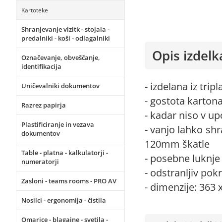
Kartoteke
Shranjevanje vizitk - stojala -
predalniki - koši - odlagalniki
Opis izdelk
Označevanje, obveščanje,
identifikacija
- izdelana iz tri
Uničevalniki dokumentov
- gostota kartona
Razrez papirja
- kadar niso v up
Plastificiranje in vezava
- vanjo lahko sh
dokumentov
120mm škatle
Table - platna - kalkulatorji -
- posebne luknje
numeratorji
- odstranljiv pok
Zasloni - teams rooms - PRO AV
- dimenzije: 363
Nosilci - ergonomija - čistila
Omarice - blagajne - svetila -