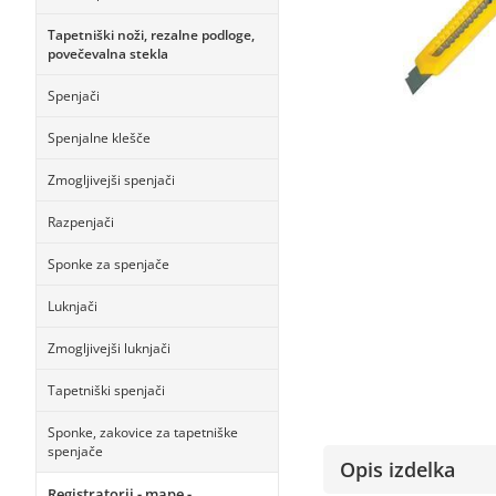
Tapetniški noži, rezalne podloge,
povečevalna stekla
Spenjači
Spenjalne klešče
Zmogljivejši spenjači
Razpenjači
Sponke za spenjače
Luknjači
Zmogljivejši luknjači
Tapetniški spenjači
Sponke, zakovice za tapetniške
spenjače
Opis izdelka
Registratorji - mape -