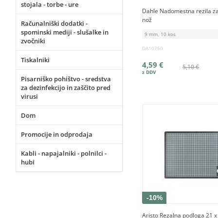
stojala - torbe - ure
Dahle Nadomestna rezila za
nož
Računalniški dodatki -
spominski mediji - slušalke in
9 mm, 10 kos
zvočniki
DA10750
Tiskalniki
4,59 €
5,10 €
Pisarniško pohištvo - sredstva
za dezinfekcijo in zaščito pred
virusi
Dom
Promocije in odprodaja
Kabli - napajalniki - polnilci -
hubi
-10%
Aristo Rezalna podloga 21 