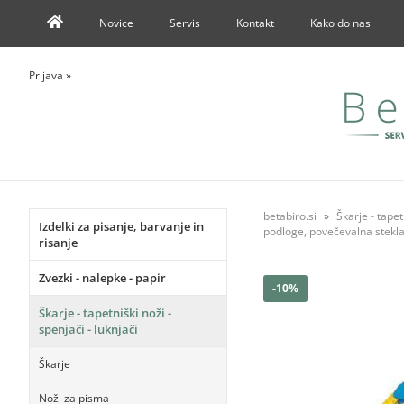
Novice
Servis
Kontakt
Kako do nas
Prijava
»
betabiro.si
Škarje - tapet
Izdelki za pisanje, barvanje in
podloge, povečevalna stekl
risanje
Zvezki - nalepke - papir
-10%
Škarje - tapetniški noži -
spenjači - luknjači
Škarje
Noži za pisma