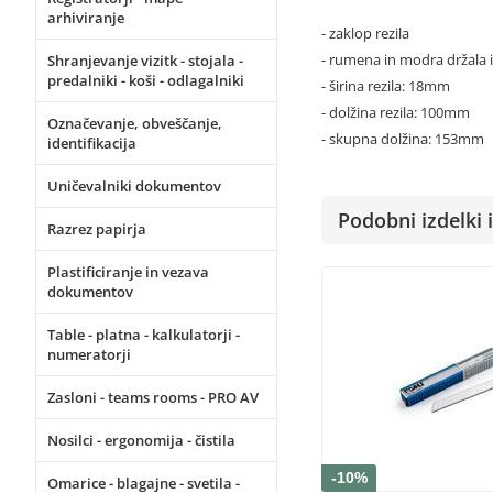
arhiviranje
- zaklop rezila
- rumena in modra držala i
Shranjevanje vizitk - stojala -
predalniki - koši - odlagalniki
- širina rezila: 18mm
- dolžina rezila: 100mm
Označevanje, obveščanje,
- skupna dolžina: 153mm
identifikacija
Uničevalniki dokumentov
Podobni izdelki i
Razrez papirja
Plastificiranje in vezava
dokumentov
Table - platna - kalkulatorji -
numeratorji
Zasloni - teams rooms - PRO AV
Nosilci - ergonomija - čistila
-10%
Omarice - blagajne - svetila -