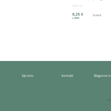
AR22130
8,25 €
9,16 €
Kje smo
Kontakt
Blagovne 
www