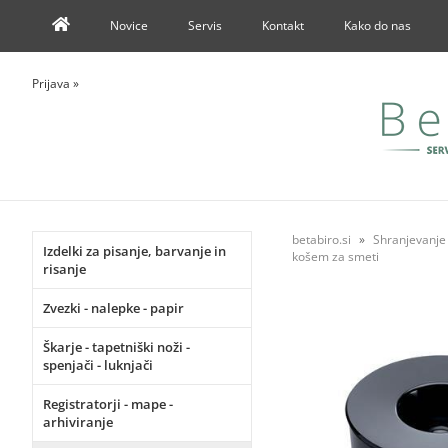
Novice
Servis
Kontakt
Kako do nas
Prijava
»
betabiro.si
Shranjevanje v
Izdelki za pisanje, barvanje in
košem za smeti
risanje
Zvezki - nalepke - papir
Škarje - tapetniški noži -
spenjači - luknjači
Registratorji - mape -
arhiviranje