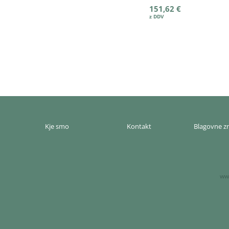
151,62 €
Kje smo
Kontakt
Blagovne 
www