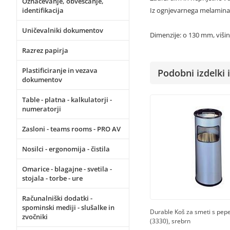
Označevanje, obveščanje,
identifikacija
Iz ognjevarnega melamina
Uničevalniki dokumentov
Dimenzije: o 130 mm, viš
Razrez papirja
Plastificiranje in vezava
Podobni izdelki i
dokumentov
Table - platna - kalkulatorji -
numeratorji
Zasloni - teams rooms - PRO AV
Nosilci - ergonomija - čistila
Omarice - blagajne - svetila -
stojala - torbe - ure
Računalniški dodatki -
spominski mediji - slušalke in
Durable Koš za smeti s pep
zvočniki
(3330), srebrn