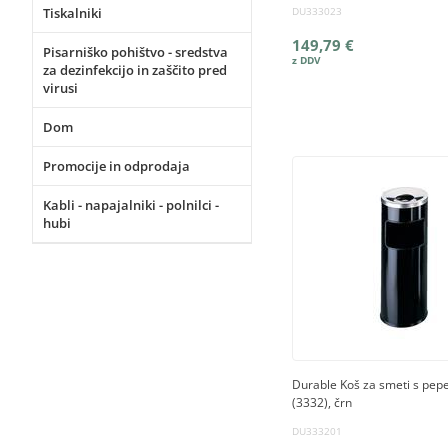
Tiskalniki
DU333023
149,79 €
Pisarniško pohištvo - sredstva
za dezinfekcijo in zaščito pred
virusi
Dom
Promocije in odprodaja
Kabli - napajalniki - polnilci -
hubi
Durable Koš za smeti s pep
(3332), črn
DU333201