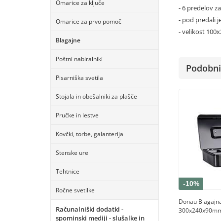
Omarice za ključe
- 6 predelov z
- pod predali j
Omarice za prvo pomoč
- velikost 10
Blagajne
Poštni nabiralniki
Podobni 
Pisarniška svetila
Stojala in obešalniki za plašče
Pručke in lestve
Kovčki, torbe, galanterija
Stenske ure
Tehtnice
-10%
Ročne svetilke
Donau Blagajna
Računalniški dodatki -
300x240x90m
spominski mediji - slušalke in