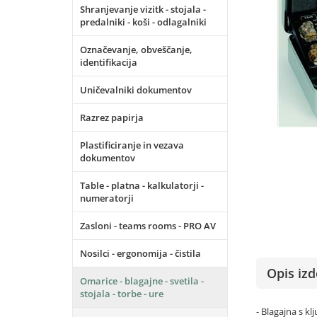
Shranjevanje vizitk - stojala -
predalniki - koši - odlagalniki
Označevanje, obveščanje,
identifikacija
Uničevalniki dokumentov
Razrez papirja
Plastificiranje in vezava
dokumentov
Table - platna - kalkulatorji -
numeratorji
Zasloni - teams rooms - PRO AV
Nosilci - ergonomija - čistila
Opis izd
Omarice - blagajne - svetila -
stojala - torbe - ure
- Blagajna s kl