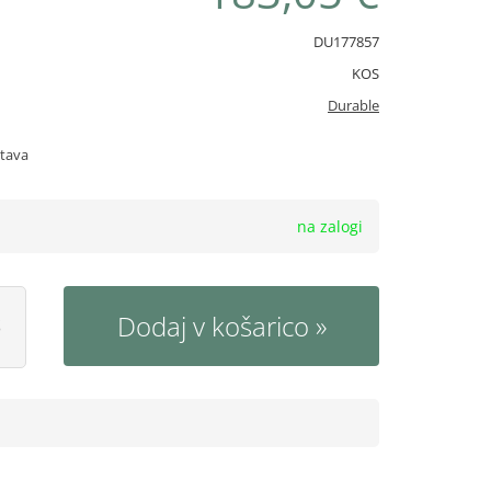
DU177857
KOS
Durable
stava
na zalogi
Dodaj v košarico
S