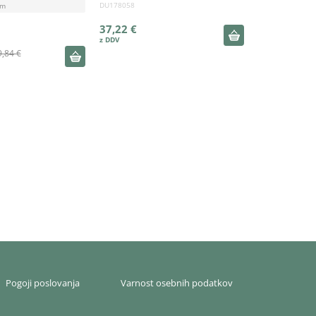
DU178058
cm
37,22 €
9,84 €
Pogoji poslovanja
Varnost osebnih podatkov