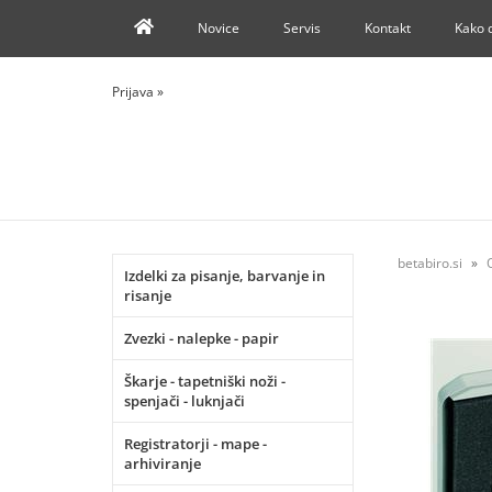
Novice
Servis
Kontakt
Kako 
Prijava
»
betabiro.si
Izdelki za pisanje, barvanje in
risanje
Zvezki - nalepke - papir
Škarje - tapetniški noži -
spenjači - luknjači
Registratorji - mape -
arhiviranje