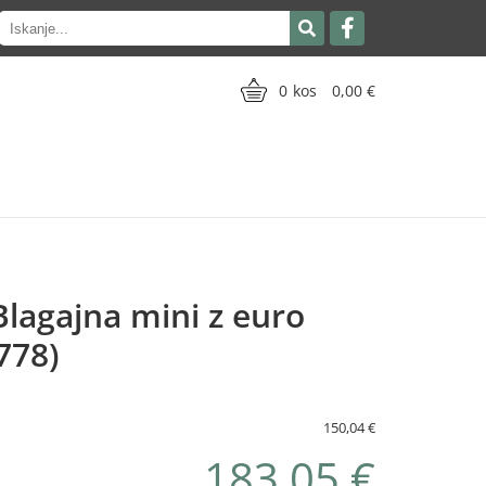
0
0,00
lagajna mini z euro
778)
150,04 €
183,05 €