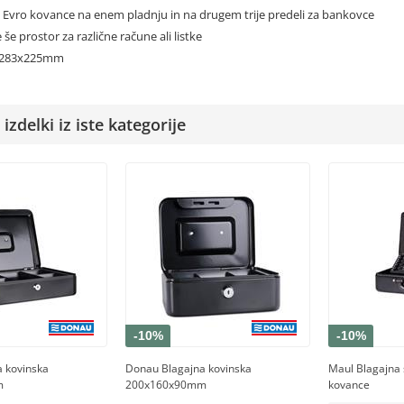
a Evro kovance na enem pladnju in na drugem trije predeli za bankovce
e še prostor za različne račune ali listke
0x283x225mm
izdelki iz iste kategorije
-10%
-10%
 kovinska
Donau Blagajna kovinska
Maul Blagajna 
m
200x160x90mm
kovance