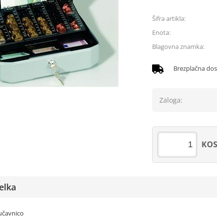
Šifra artikla:
Enota:
Blagovna znamka:
Brezplačna do
Zaloga:
KO
elka
jučavnico