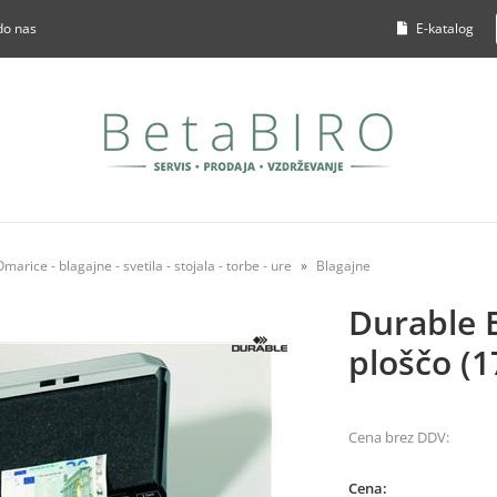
do nas
E-katalog
Omarice - blagajne - svetila - stojala - torbe - ure
Blagajne
Durable B
ploščo (1
Cena brez DDV:
Cena: