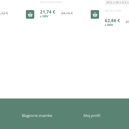
DO5232001PL01
24,5 x 30 x 9,3 
ML5621490
21,74 €
,72 €
24,16 €
62,86 €
6
Blagovne znamke
Moj profil