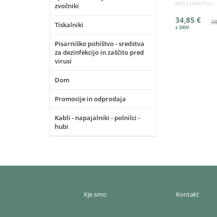
DO5234001PL01
zvočniki
34,85 €
38
Tiskalniki
Pisarniško pohištvo - sredstva
za dezinfekcijo in zaščito pred
virusi
Dom
Promocije in odprodaja
Kabli - napajalniki - polnilci -
hubi
Kje smo
Kontakt