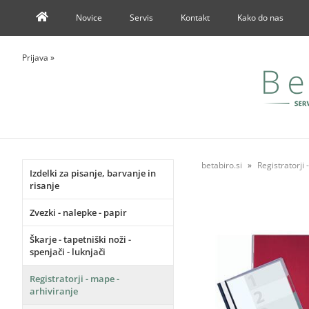
Novice
Servis
Kontakt
Kako do nas
Prijava
»
betabiro.si
Registratorji 
Izdelki za pisanje, barvanje in
risanje
Zvezki - nalepke - papir
Škarje - tapetniški noži -
spenjači - luknjači
Registratorji - mape -
arhiviranje