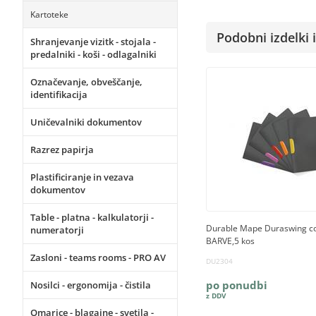
Kartoteke
Podobni izdelki i
Shranjevanje vizitk - stojala -
predalniki - koši - odlagalniki
Označevanje, obveščanje,
identifikacija
Uničevalniki dokumentov
Razrez papirja
Plastificiranje in vezava
dokumentov
Table - platna - kalkulatorji -
Durable Mape Duraswing col
numeratorji
BARVE,5 kos
Zasloni - teams rooms - PRO AV
DU2304
po ponudbi
Nosilci - ergonomija - čistila
Omarice - blagajne - svetila -