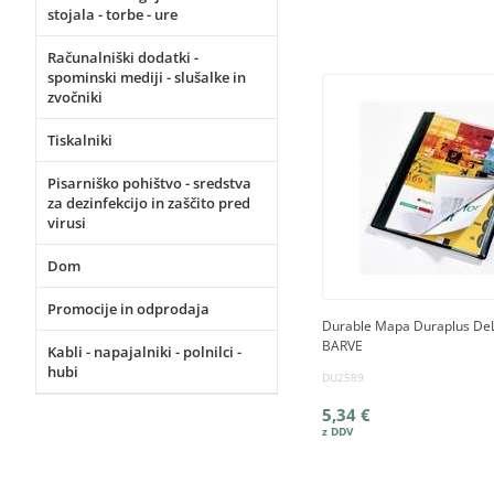
stojala - torbe - ure
Računalniški dodatki -
spominski mediji - slušalke in
zvočniki
Tiskalniki
Pisarniško pohištvo - sredstva
za dezinfekcijo in zaščito pred
virusi
Dom
Promocije in odprodaja
Durable Mapa Duraplus DeL
BARVE
Kabli - napajalniki - polnilci -
hubi
DU2589
5,34 €