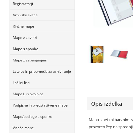
Registratorji
Arhivske škatle
Rinčne mape
Mape z zavihki
Mape s sponko
Mape z zapenjanjem
Letvice in pripomočki za arhiviranje
Ločilni listi
Mape L in ovojnice
Opis izdelka
Podpisne in predstavitvene mape
Mape/podloge s sponko
- Mapa s petimi barvnimi s
- prozoren žep na sprednji 
Viseče mape