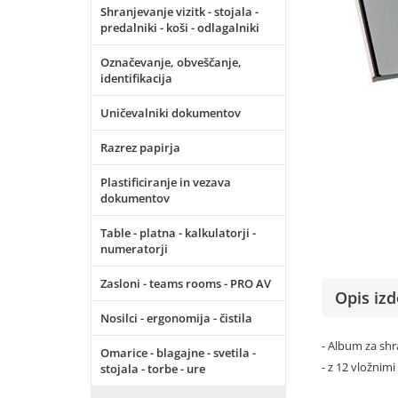
Shranjevanje vizitk - stojala -
predalniki - koši - odlagalniki
Označevanje, obveščanje,
identifikacija
Uničevalniki dokumentov
Razrez papirja
Plastificiranje in vezava
dokumentov
Table - platna - kalkulatorji -
numeratorji
Zasloni - teams rooms - PRO AV
Opis izd
Nosilci - ergonomija - čistila
- Album za shr
Omarice - blagajne - svetila -
- z 12 vložnimi
stojala - torbe - ure