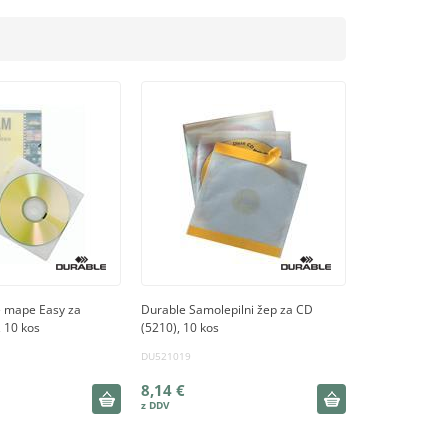
e mape Easy za
Durable Samolepilni žep za CD
 10 kos
(5210), 10 kos
DU521019
8,14 €