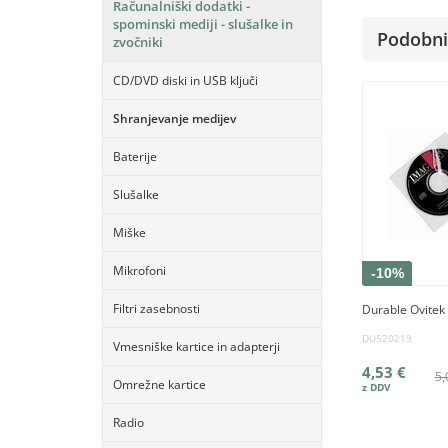
Računalniški dodatki -
spominski mediji - slušalke in
Podobni 
zvočniki
CD/DVD diski in USB ključi
Shranjevanje medijev
Baterije
Slušalke
Miške
Mikrofoni
-10%
Filtri zasebnosti
Durable Ovitek 
DU520219
Vmesniške kartice in adapterji
4,53 €
5,
Omrežne kartice
Radio