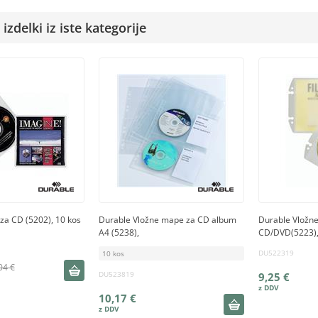
izdelki iz iste kategorije
za CD (5202), 10 kos
Durable Vložne mape za CD album
Durable Vložn
A4 (5238),
CD/DVD(5223),
DU522319
10 kos
04 €
DU523819
9,25 €
10,17 €