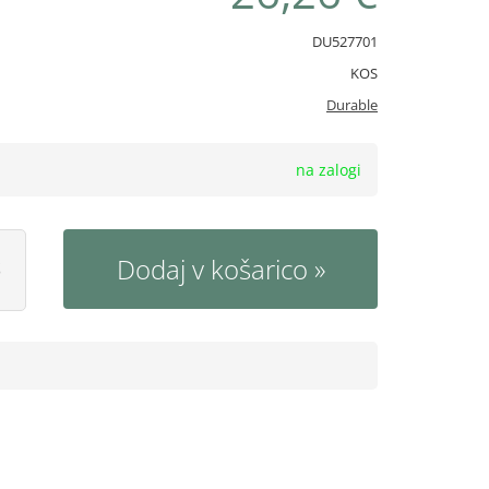
DU527701
KOS
Durable
na zalogi
Dodaj v košarico
S