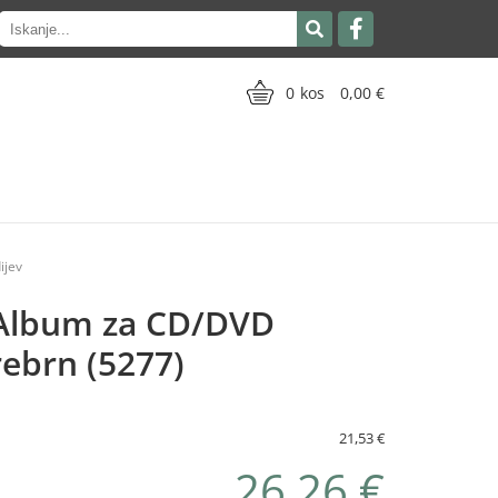
0
0,00
ijev
Album za CD/DVD
rebrn (5277)
21,53 €
26,26 €