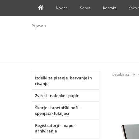
Novice
Servis
Kontakt
Kako 
Prijava
»
betabiro.si
Izdelki za pisanje, barvanje in
risanje
Zvezki - nalepke - papir
Škarje - tapetniški noži -
spenjači - luknjači
Registratorji - mape -
arhiviranje