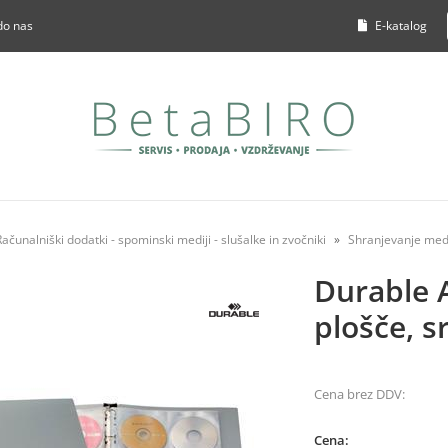
do nas
E-katalog
Računalniški dodatki - spominski mediji - slušalke in zvočniki
Shranjevanje med
Durable 
plošče, s
Cena brez DDV:
Cena: