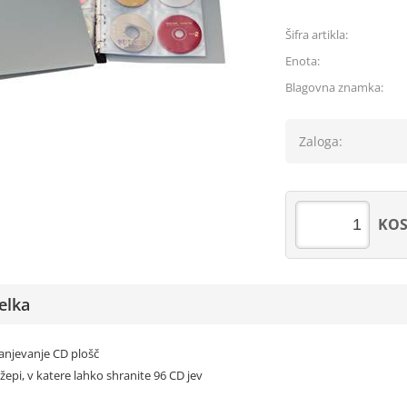
Šifra artikla:
Enota:
Blagovna znamka:
Zaloga:
KO
elka
anjevanje CD plošč
 žepi, v katere lahko shranite 96 CD jev