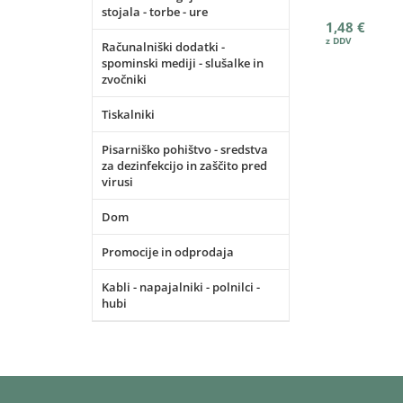
stojala - torbe - ure
1,48 €
Računalniški dodatki -
spominski mediji - slušalke in
zvočniki
Tiskalniki
Pisarniško pohištvo - sredstva
za dezinfekcijo in zaščito pred
virusi
Dom
Promocije in odprodaja
Kabli - napajalniki - polnilci -
hubi