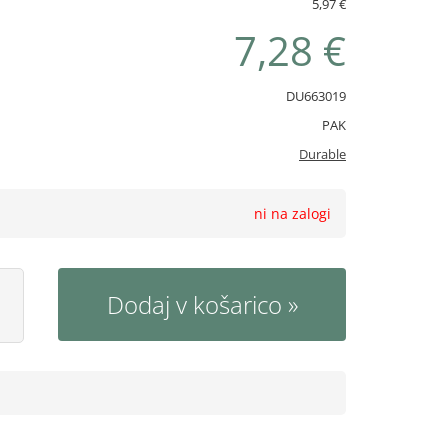
5,97 €
7,28 €
DU663019
PAK
Durable
ni na zalogi
Dodaj v košarico