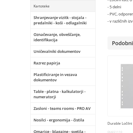
Kartoteke
- 5 delni
- PVC, odporen
Shranjevanje vizitk - stojala -
- v različnih 
predalniki - koši - odlagalniki
Označevanje, obveščanje,
identifikacija
Podobni 
Uničevalniki dokumentov
Razrez papirja
Plastificiranje in vezava
dokumentov
Table - platna - kalkulatorji -
numeratorji
Zasloni - teams rooms - PRO AV
Nosilci - ergonomija - čistila
Durable Ločilni 
Omarice - blagajne - svetila -
DU651110