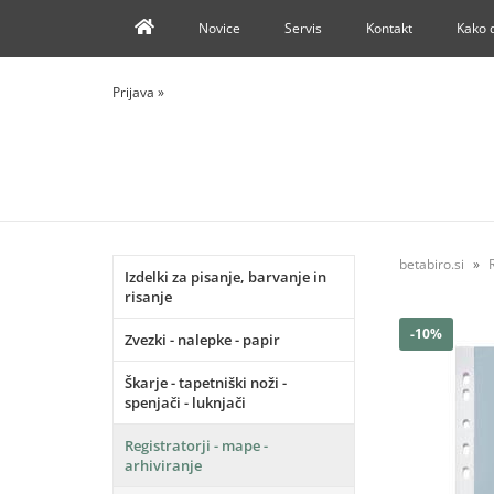
Novice
Servis
Kontakt
Kako 
Prijava
»
betabiro.si
Izdelki za pisanje, barvanje in
risanje
-10%
Zvezki - nalepke - papir
Škarje - tapetniški noži -
spenjači - luknjači
Registratorji - mape -
arhiviranje