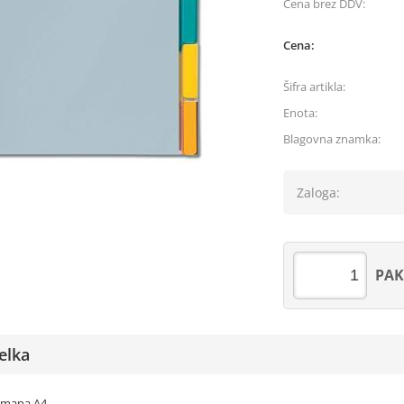
Cena brez DDV:
Cena:
Šifra artikla:
Enota:
Blagovna znamka:
Zaloga:
PAK
elka
 U mapa A4