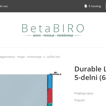
do nas
E-katalog
Registratorji - mape - arhiviranje
Ločilni listi
Durable L
5-delni (
Prejšnja cena:
Popust: