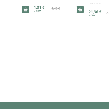
DU622405
1,31 €
1,45 €
21,36 €
2