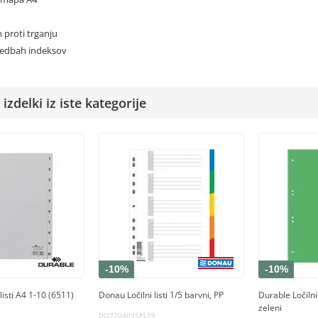
 proti trganju
izvedbah indeksov
izdelki iz iste kategorije
-10%
-10%
listi A4 1-10 (6511)
Donau Ločilni listi 1/5 barvni, PP
Durable Ločilni
zeleni
DO7704095PL99