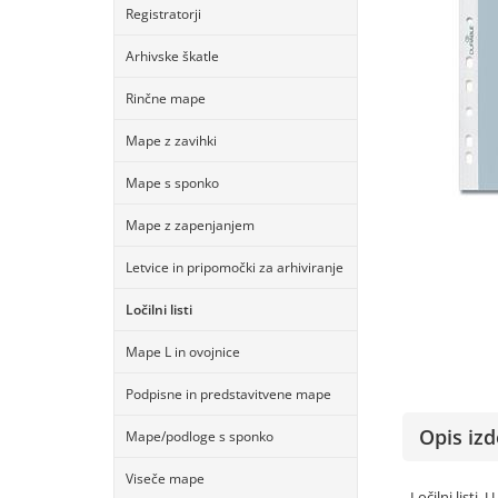
Registratorji
Arhivske škatle
Rinčne mape
Mape z zavihki
Mape s sponko
Mape z zapenjanjem
Letvice in pripomočki za arhiviranje
Ločilni listi
Mape L in ovojnice
Podpisne in predstavitvene mape
Opis izd
Mape/podloge s sponko
Viseče mape
- Ločilni listi,