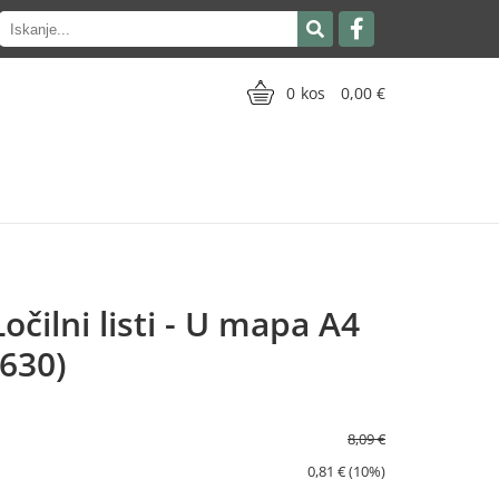
0
0,00
očilni listi - U mapa A4
6630)
8,09 €
0,81 € (10%)