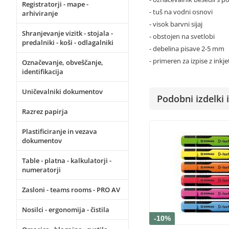
Registratorji - mape -
- tuš na vodni osnovi
arhiviranje
- visok barvni sijaj
Shranjevanje vizitk - stojala -
- obstojen na svetlobi
predalniki - koši - odlagalniki
- debelina pisave 2-5 mm
- primeren za izpise z inkje
Označevanje, obveščanje,
identifikacija
Uničevalniki dokumentov
Podobni izdelki i
Razrez papirja
Plastificiranje in vezava
dokumentov
Table - platna - kalkulatorji -
numeratorji
Zasloni - teams rooms - PRO AV
Nosilci - ergonomija - čistila
-10%