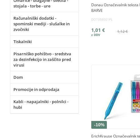
Omarice - blagajne - svetila -
Donau Označevalnik teksta
stojala - torbe - ure
BARVE
Računalniški dodatki -
DO7358001PL
spominski mediji - slušalke in
zvočniki
1,01 €
1,12 €
Tiskalniki
Pisarniško pohištvo - sredstva
za dezinfekcijo in zaščito pred
virusi
Dom
Promocije in odprodaja
Kabli - napajalniki - polnilci -
hubi
-10%
ErichKrause Označevalnik t