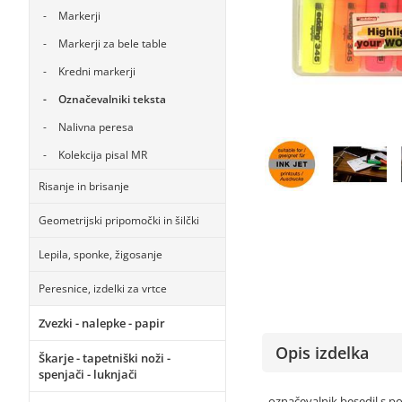
Markerji
Markerji za bele table
Kredni markerji
Označevalniki teksta
Nalivna peresa
Kolekcija pisal MR
Risanje in brisanje
Geometrijski pripomočki in šilčki
Lepila, sponke, žigosanje
Peresnice, izdelki za vrtce
Zvezki - nalepke - papir
Opis izdelka
Škarje - tapetniški noži -
spenjači - luknjači
- označevalnik besedil s 