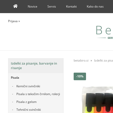
Novice
Servis
Kontakt
Kako do nas
Prijava
»
betabiro.si
Izdelki za pis
Izdelki za pisanje, barvanje in
risanje
-10%
Pisala
Kemični svinčniki
Pisala s tekočim črnilom, rolerji
Pisala z gelom
Tehnični svinčniki