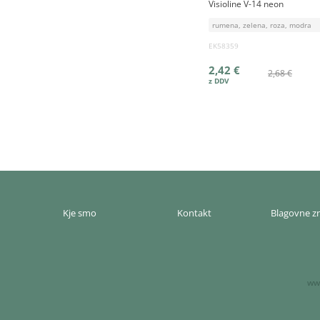
Visioline V-14 neon
rumena, zelena, roza, modra
EK58359
2,42 €
2,68 €
Kje smo
Kontakt
Blagovne 
www